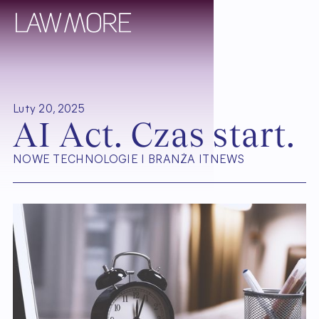
Luty 20, 2025
A
I
A
c
t
.
C
z
a
s
s
t
a
r
t
.
NOWE TECHNOLOGIE I BRANŻA IT
NEWS