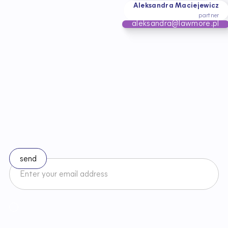
Aleksandra Maciejewicz
partner
aleksandra@lawmore.pl
S
t
a
y
u
p
t
o
d
a
t
e
w
i
t
h
c
h
a
n
g
e
s
i
n
l
a
w
Subscribe to our newsletter
I accept the Newsletter Terms and Conditions and have read
Regulamin
Newslettera oraz zapoznałem/am się z
Privacy Policy
.