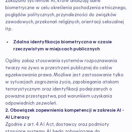
Zakazano systemów AI, które analizują dane
biometryczne w celu określenia pochodzenia etnicznego,
poglądów politycznych, przynależności do związków
zawodowych, przekonań religijnych, orientacji seksualnej
itp.
Zdalna identyfikacja biometryczna w czasie
rzeczywistym w miejscach publicznych
Ogólny zakaz stosowania systemów rozpoznawania
twarzy na żywo w przestrzeni publicznej do celów
egzekwowania prawa. Możliwe jest zastosowanie tylko
w sytuacjach zagrożenia życia, zapobiegania atakom
terrorystycznym oraz identyfikacji podejrzanych o
poważne przestępstwa, pod warunkiem uzyskania
odpowiednich zezwoleń.
2. Obowiązek zapewnienia kompetencji w zakresie AI -
AI Literacy
Zgodnie z art. 4 AI Act, dostawcy oraz podmioty
stosujące systemy AI będą zobowiązane do