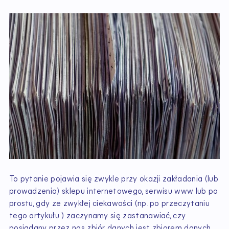
To pytanie pojawia się zwykle przy okazji zakładania (lub
prowadzenia) sklepu internetowego, serwisu www lub po
prostu, gdy ze zwykłej ciekawości (np. po przeczytaniu
tego artykułu ) zaczynamy się zastanawiać, czy
posiadany przez nas zbiór danych jest zbiorem danych