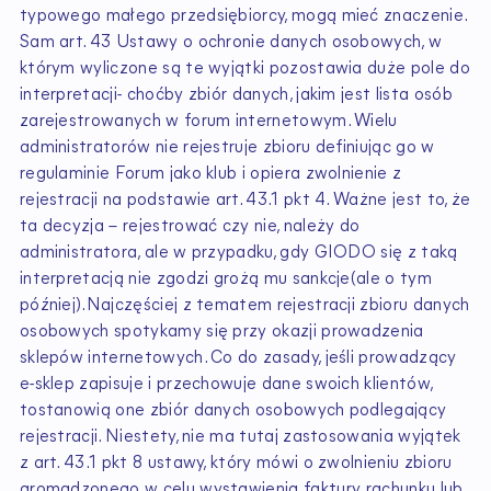
typowego małego przedsiębiorcy, mogą mieć znaczenie.
Sam art. 43 Ustawy o ochronie danych osobowych, w
którym wyliczone są te wyjątki pozostawia duże pole do
interpretacji- choćby zbiór danych, jakim jest lista osób
zarejestrowanych w forum internetowym. Wielu
administratorów nie rejestruje zbioru definiując go w
regulaminie Forum jako klub i opiera zwolnienie z
rejestracji na podstawie art. 43.1 pkt 4. Ważne jest to, że
ta decyzja – rejestrować czy nie, należy do
administratora, ale w przypadku, gdy GIODO się z taką
interpretacją nie zgodzi grożą mu sankcje(ale o tym
później).Najczęściej z tematem rejestracji zbioru danych
osobowych spotykamy się przy okazji prowadzenia
sklepów internetowych. Co do zasady, jeśli prowadzący
e-sklep zapisuje i przechowuje dane swoich klientów,
tostanowią one zbiór danych osobowych podlegający
rejestracji. Niestety, nie ma tutaj zastosowania wyjątek
z art. 43.1 pkt 8 ustawy, który mówi o zwolnieniu zbioru
gromadzonego w celu wystawienia faktury, rachunku lub