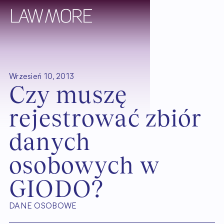
Wrzesień 10, 2013
C
z
y
m
u
s
z
ę
r
e
j
e
s
t
r
o
w
a
ć
z
b
i
ó
r
d
a
n
y
c
h
o
s
o
b
o
w
y
c
h
w
G
I
O
D
O
?
DANE OSOBOWE