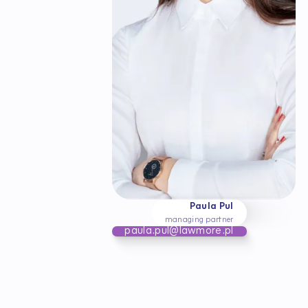
Paula Pul
managing partner
paula.pul@lawmore.pl