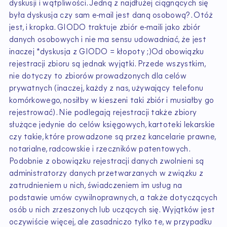
dyskusji i wątpliwości. Jedną z najdłużej ciągnących się
była dyskusja czy sam e-mail jest daną osobową?. Otóż
jest, i kropka. GIODO traktuje zbiór e-maili jako zbiór
danych osobowych i nie ma sensu udowadniać, że jest
inaczej *dyskusja z GIODO = kłopoty ;)Od obowiązku
rejestracji zbioru są jednak wyjątki. Przede wszystkim,
nie dotyczy to zbiorów prowadzonych dla celów
prywatnych (inaczej, każdy z nas, używający telefonu
komórkowego, nosiłby w kieszeni taki zbiór i musiałby go
rejestrować). Nie podlegają rejestracji także zbiory
służące jedynie do celów księgowych, kartoteki lekarskie
czy takie, które prowadzone są przez kancelarie prawne,
notarialne, radcowskie i rzeczników patentowych.
Podobnie z obowiązku rejestracji danych zwolnieni są
administratorzy danych przetwarzanych w związku z
zatrudnieniem u nich, świadczeniem im usług na
podstawie umów cywilnoprawnych, a także dotyczących
osób u nich zrzeszonych lub uczących się. Wyjątków jest
oczywiście więcej, ale zasadniczo tylko te, w przypadku