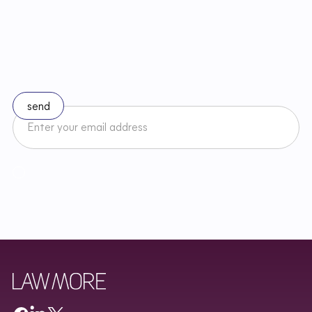
S
t
a
y
u
p
t
o
d
a
t
e
w
i
t
h
c
h
a
n
g
e
s
i
n
l
a
w
Subscribe to our newsletter
I accept the Newsletter Terms and Conditions and have read
Regulamin
Newslettera oraz zapoznałem/am się z
Privacy Policy
.