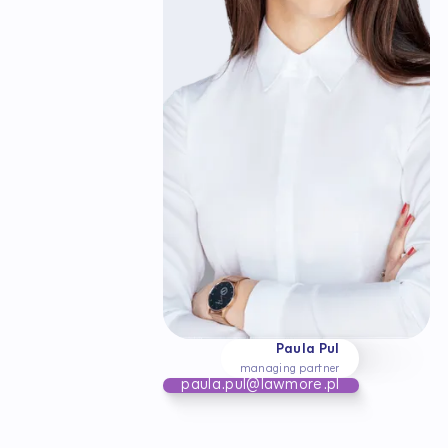
Paula Pul
managing partner
paula.pul@lawmore.pl