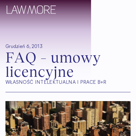
Grudzień 6, 2013
F
A
Q
–
u
m
o
w
y
l
i
c
e
n
c
y
j
n
e
WŁASNOŚĆ INTELEKTUALNA I PRACE B+R