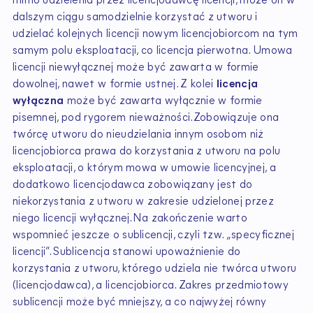
mimo udzielenia przez licencjodawcę licencji, może on w
dalszym ciągu samodzielnie korzystać z utworu i
udzielać kolejnych licencji nowym licencjobiorcom na tym
samym polu eksploatacji, co licencja pierwotna. Umowa
licencji niewyłącznej może być zawarta w formie
dowolnej, nawet w formie ustnej. Z kolei
licencja
wyłączna
może być zawarta wyłącznie w formie
pisemnej, pod rygorem nieważności.Zobowiązuje ona
twórcę utworu do nieudzielania innym osobom niż
licencjobiorca prawa do korzystania z utworu na polu
eksploatacji, o którym mowa w umowie licencyjnej, a
dodatkowo licencjodawca zobowiązany jest do
niekorzystania z utworu w zakresie udzielonej przez
niego licencji wyłącznej.Na zakończenie warto
wspomnieć jeszcze o sublicencji, czyli tzw. „specyficznej
licencji”. Sublicencja stanowi upoważnienie do
korzystania z utworu, którego udziela nie twórca utworu
(licencjodawca), a licencjobiorca. Zakres przedmiotowy
sublicencji może być mniejszy, a co najwyżej równy