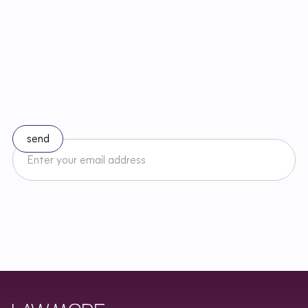
S
t
a
y
u
p
t
o
d
a
t
e
w
i
t
h
c
h
a
n
g
e
s
i
n
l
a
w
Subscribe to our newsletter
I accept the Newsletter Terms and Conditions and have read
Regulamin
Newslettera oraz zapoznałem/am się z
Privacy Policy
.