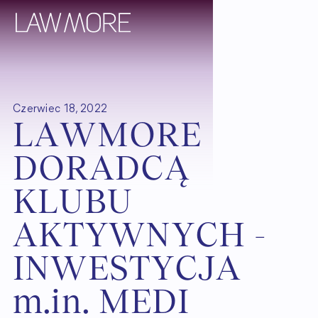
Czerwiec 18, 2022
L
A
W
M
O
R
E
D
O
R
A
D
C
Ą
K
L
U
B
U
A
K
T
Y
W
N
Y
C
H
-
I
N
W
E
S
T
Y
C
J
A
m
.
i
n
.
M
E
D
I