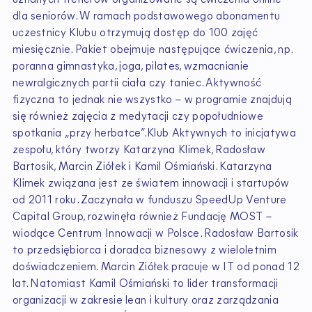
dla seniorów. W ramach podstawowego abonamentu
uczestnicy Klubu otrzymują dostęp do 100 zajęć
miesięcznie. Pakiet obejmuje następujące ćwiczenia, np.
poranna gimnastyka, joga, pilates, wzmacnianie
newralgicznych partii ciała czy taniec. Aktywność
fizyczna to jednak nie wszystko – w programie znajdują
się również zajęcia z medytacji czy popołudniowe
spotkania „przy herbatce”.Klub Aktywnych to inicjatywa
zespołu, który tworzy Katarzyna Klimek, Radosław
Bartosik, Marcin Ziółek i Kamil Ośmiański. Katarzyna
Klimek związana jest ze światem innowacji i startupów
od 2011 roku. Zaczynała w funduszu SpeedUp Venture
Capital Group, rozwinęła również Fundację MOST –
wiodące Centrum Innowacji w Polsce. Radosław Bartosik
to przedsiębiorca i doradca biznesowy z wieloletnim
doświadczeniem. Marcin Ziółek pracuje w IT od ponad 12
lat. Natomiast Kamil Ośmiański to lider transformacji
organizacji w zakresie lean i kultury oraz zarządzania