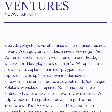
V
E
N
T
U
R
E
S
NEWS
STARTUPY
Klub Aktywnych pozyskał finansowanie od anioła biznesu
- Iwony Wierzgały oraz funduszu inwestycyjnego - Medi
Ventures. Spółka rozszerzy działania na całą Polskę i
wesprze profilaktykę zdrowia seniorów. W tej transakcji
prawnicy naszej kancelarii mieli przyjemność
reprezentować spółkę, jak również doradzać
założycielom startupu podczas dwóch rund.Duża część
Polaków, w wieku co najmniej 60 lat, nie podejmuje
żadnej aktywności fizycznej, nawet raz w miesiącu. W
odpowiedzi na ten problem powstała platforma
internetowa Klub Aktywnych, na której pod okiem
uznanych trenerów organizowane są ćwiczenia online