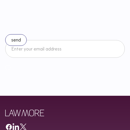
S
t
a
y
u
p
t
o
d
a
t
e
w
i
t
h
c
h
a
n
g
e
s
i
n
l
a
w
Subscribe to our newsletter
I accept the Newsletter Terms and Conditions and have read
Regulamin
Newslettera oraz zapoznałem/am się z
Privacy Policy
.