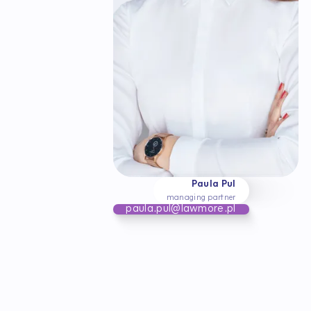
Paula Pul
managing partner
paula.pul@lawmore.pl