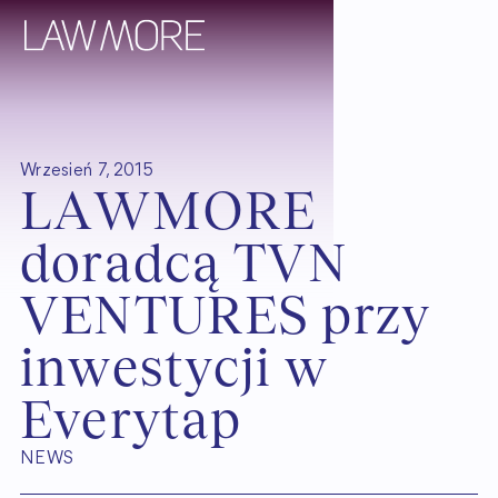
Wrzesień 7, 2015
L
A
W
M
O
R
E
d
o
r
a
d
c
ą
T
V
N
V
E
N
T
U
R
E
S
p
r
z
y
i
n
w
e
s
t
y
c
j
i
w
E
v
e
r
y
t
a
p
NEWS