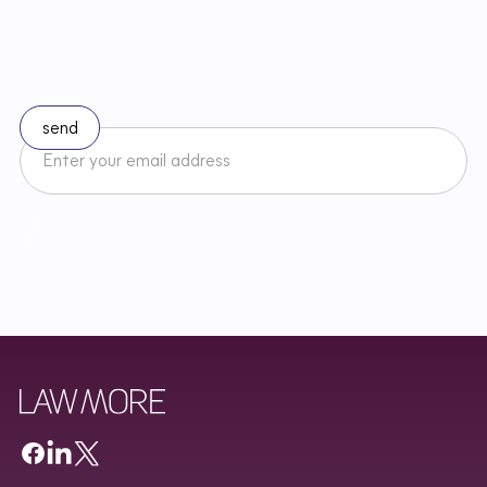
S
t
a
y
u
p
t
o
d
a
t
e
w
i
t
h
c
h
a
n
g
e
s
i
n
l
a
w
Subscribe to our newsletter
I accept the Newsletter Terms and Conditions and have read
Regulamin
Newslettera oraz zapoznałem/am się z
Privacy Policy
.