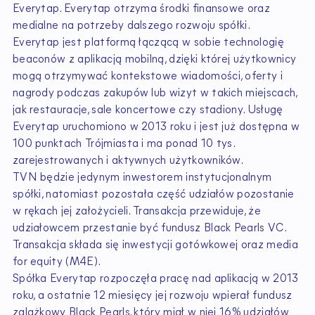
Everytap. Everytap otrzyma środki finansowe oraz
medialne na potrzeby dalszego rozwoju spółki.
Everytap jest platformą łączącą w sobie technologię
beaconów z aplikacją mobilną, dzięki której użytkownicy
mogą otrzymywać kontekstowe wiadomości, oferty i
nagrody podczas zakupów lub wizyt w takich miejscach,
jak restauracje, sale koncertowe czy stadiony. Usługę
Everytap uruchomiono w 2013 roku i jest już dostępna w
100 punktach Trójmiasta i ma ponad 10 tys.
zarejestrowanych i aktywnych użytkowników.
TVN będzie jedynym inwestorem instytucjonalnym
spółki, natomiast pozostała część udziałów pozostanie
w rękach jej założycieli. Transakcja przewiduje, że
udziałowcem przestanie być fundusz Black Pearls VC.
Transakcja składa się inwestycji gotówkowej oraz media
for equity (M4E).
Spółka Everytap rozpoczęła pracę nad aplikacją w 2013
roku, a ostatnie 12 miesięcy jej rozwoju wpierał fundusz
zalążkowy Black Pearls, który miał w niej 16% udziałów