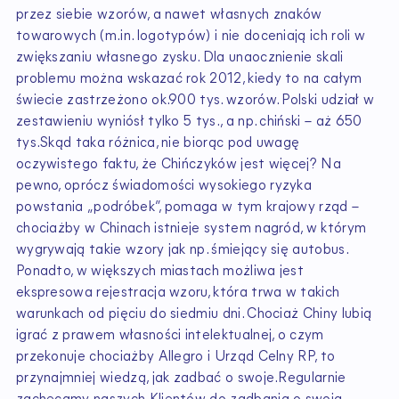
przez siebie wzorów, a nawet własnych znaków
towarowych (m.in. logotypów) i nie doceniają ich roli w
zwiększaniu własnego zysku. Dla unaocznienie skali
problemu można wskazać rok 2012, kiedy to na całym
świecie zastrzeżono ok.900 tys. wzorów. Polski udział w
zestawieniu wyniósł tylko 5 tys., a np. chiński – aż 650
tys.Skąd taka różnica, nie biorąc pod uwagę
oczywistego faktu, że Chińczyków jest więcej? Na
pewno, oprócz świadomości wysokiego ryzyka
powstania „podróbek”, pomaga w tym krajowy rząd –
chociażby w Chinach istnieje system nagród, w którym
wygrywają takie wzory jak np. śmiejący się autobus.
Ponadto, w większych miastach możliwa jest
ekspresowa rejestracja wzoru, która trwa w takich
warunkach od pięciu do siedmiu dni. Chociaż Chiny lubią
igrać z prawem własności intelektualnej, o czym
przekonuje chociażby Allegro i Urząd Celny RP, to
przynajmniej wiedzą, jak zadbać o swoje.Regularnie