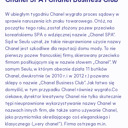
Chanel SPA i Chanel Business Club
W ubiegłym tygodniu Chanel wygrało proces sądowy w
sprawie naruszenia ich znaku towarowego. Otóż, na
początku tego roku, został złożony pozew przeciwko
koreańskiemu SPA o wdzięcznej nazwie „Chanel SPA”.
Sąd w Seulu uznał, że takie nieuprawnione użycie nazwy
Chanel jest szkodliwe dla reputacji domu mody. To nie
pierwszy pozew francuskiej firmy, skierowany przeciwko
firmom posiłkującym się w nazwie słowem „Chanel”. W
samym Seulu, w którym obecnie działa 11 butików
Chanel, dwukrotnie (w 2010 r. i w 2012 r.) pozwano
sklepy o nazwie „Chanel Business Club”. Jak łatwo się
domyślić, w tym przypadku Chanel również wygrało.Co
ciekawe, dyrektor kreatywny Chanel nie tylko skutecznie
tępi nieuprawnione wykorzystywanie nazwy Chanel w
nazwach innych firm, ale także samo używanie Chanel,
jako przymiotnika określającego coś eleganckiego i
klasycznego („very chanel”). Firma ostrzega m.in.