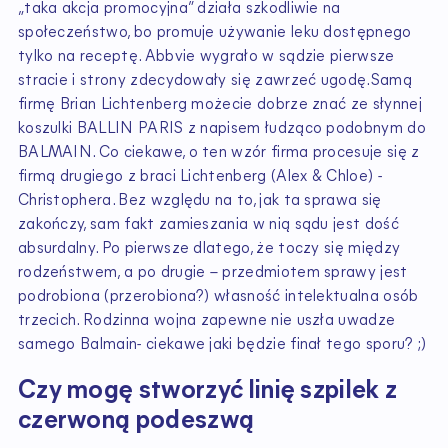
„taka akcja promocyjna” działa szkodliwie na
społeczeństwo, bo promuje używanie leku dostępnego
tylko na receptę. Abbvie wygrało w sądzie pierwsze
stracie i strony zdecydowały się zawrzeć ugodę.Samą
firmę Brian Lichtenberg możecie dobrze znać ze słynnej
koszulki BALLIN PARIS z napisem łudząco podobnym do
BALMAIN. Co ciekawe, o ten wzór firma procesuje się z
firmą drugiego z braci Lichtenberg (Alex & Chloe) -
Christophera. Bez względu na to, jak ta sprawa się
zakończy, sam fakt zamieszania w nią sądu jest dość
absurdalny. Po pierwsze dlatego, że toczy się między
rodzeństwem, a po drugie – przedmiotem sprawy jest
podrobiona (przerobiona?) własność intelektualna osób
trzecich. Rodzinna wojna zapewne nie uszła uwadze
samego Balmain- ciekawe jaki będzie finał tego sporu? ;)
Czy mogę stworzyć linię szpilek z
czerwoną podeszwą