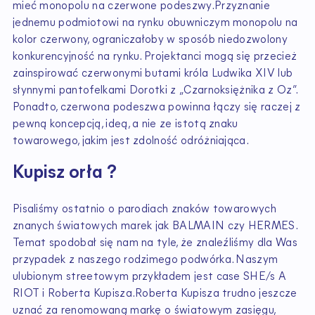
mieć monopolu na czerwone podeszwy.Przyznanie
jednemu podmiotowi na rynku obuwniczym monopolu na
kolor czerwony, ograniczałoby w sposób niedozwolony
konkurencyjność na rynku. Projektanci mogą się przecież
zainspirować czerwonymi butami króla Ludwika XIV lub
słynnymi pantofelkami Dorotki z „Czarnoksiężnika z Oz”.
Ponadto, czerwona podeszwa powinna łączy się raczej z
pewną koncepcją, ideą, a nie ze istotą znaku
towarowego, jakim jest zdolność odróżniająca.
Kupisz orła ?
Pisaliśmy ostatnio o parodiach znaków towarowych
znanych światowych marek jak BALMAIN czy HERMES.
Temat spodobał się nam na tyle, że znaleźliśmy dla Was
przypadek z naszego rodzimego podwórka. Naszym
ulubionym streetowym przykładem jest case SHE/s A
RIOT i Roberta Kupisza.Roberta Kupisza trudno jeszcze
uznać za renomowaną markę o światowym zasięgu,