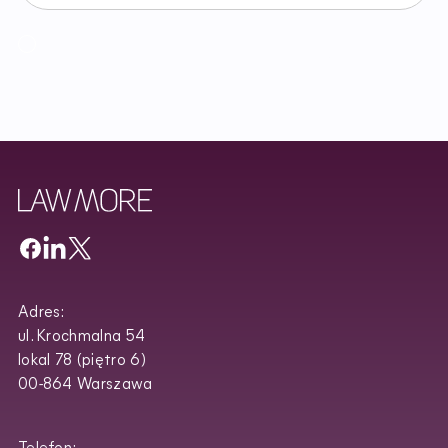
I accept the Newsletter Terms and Conditions and have read
Regulamin
Newslettera oraz zapoznałem/am się z
Privacy Policy
.
Adres:
ul. Krochmalna 54
lokal 78 (piętro 6)
00-864 Warszawa