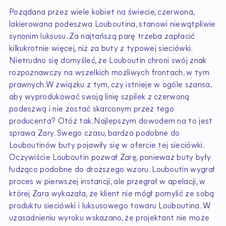
Pożądana przez wiele kobiet na świecie, czerwona,
lakierowana podeszwa Louboutina, stanowi niewątpliwie
synonim luksusu. Za najtańszą parę trzeba zapłacić
kilkukrotnie więcej, niż za buty z typowej sieciówki.
Nietrudno się domyśleć, że Louboutin chroni swój znak
rozpoznawczy na wszelkich możliwych frontach, w tym
prawnych.W związku z tym, czy istnieje w ogóle szansa,
aby wyprodukować swoją linię szpilek z czerwoną
podeszwą i nie zostać skarconym przez tego
producenta? Otóż tak.Najlepszym dowodem na to jest
sprawa Zary. Swego czasu, bardzo podobne do
Louboutinów buty pojawiły się w ofercie tej sieciówki.
Oczywiście Louboutin pozwał Zarę, ponieważ buty były
łudząco podobne do droższego wzoru. Louboutin wygrał
proces w pierwszej instancji, ale przegrał w apelacji, w
której Zara wykazała, że klient nie mógł pomylić ze sobą
produktu sieciówki i luksusowego towaru Louboutina. W
uzasadnieniu wyroku wskazano, że projektant nie może