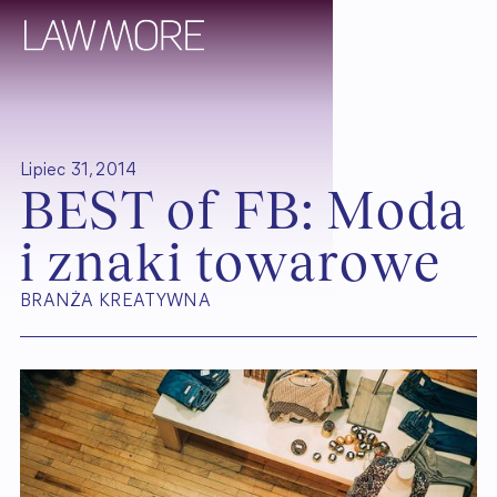
Lipiec 31, 2014
B
E
S
T
o
f
F
B
:
M
o
d
a
i
z
n
a
k
i
t
o
w
a
r
o
w
e
BRANŻA KREATYWNA