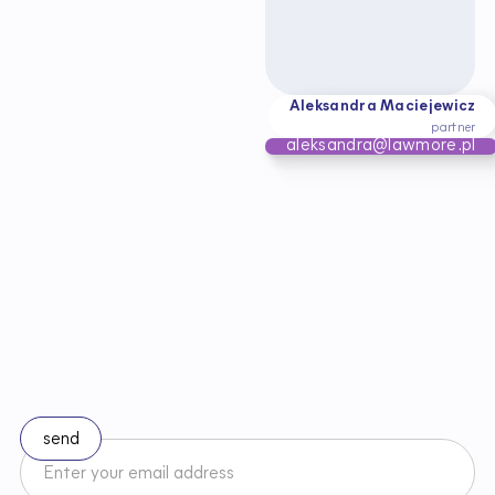
Aleksandra Maciejewicz
partner
aleksandra@lawmore.pl
S
t
a
y
u
p
t
o
d
a
t
e
w
i
t
h
c
h
a
n
g
e
s
i
n
l
a
w
Subscribe to our newsletter