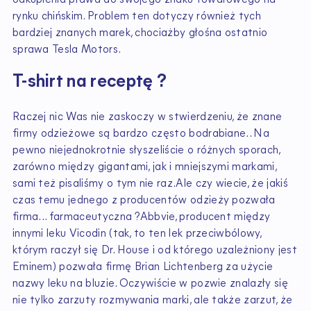
odkupienia prawa do swojego znaku towarowego na
rynku chińskim. Problem ten dotyczy również tych
bardziej znanych marek, chociażby głośna ostatnio
sprawa Tesla Motors.
T-shirt na receptę ?
Raczej nic Was nie zaskoczy w stwierdzeniu, że znane
firmy odzieżowe są bardzo często bodrabiane.. Na
pewno niejednokrotnie słyszeliście o różnych sporach,
zarówno między gigantami, jak i mniejszymi markami,
sami też pisaliśmy o tym nie raz.Ale czy wiecie, że jakiś
czas temu jednego z producentów odzieży pozwała
firma... farmaceutyczna ?Abbvie, producent między
innymi leku Vicodin (tak, to ten lek przeciwbólowy,
którym raczył się Dr. House i od którego uzależniony jest
Eminem) pozwała firmę Brian Lichtenberg za użycie
nazwy leku na bluzie. Oczywiście w pozwie znalazły się
nie tylko zarzuty rozmywania marki, ale także zarzut, że