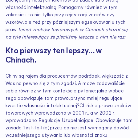
zachęcamy naszych Klientów do zadbania o swoją
własność intelektualną. Pomagamy również w tym
zakresie, i to nie tylko przy rejestracji znaków czy
wzorów, ale też przy późniejszym egzekwowaniu tych
praw.
Temat znaków towarowych w Chinach okazał się
na tyle interesujący że pisaliśmy jeszcze o nim nie raz:
Kto pierwszy ten lepszy... w
Chinach.
Chiny są rajem dla producentów podróbek, większość z
Was na pewno się z tym zgodzi. A może zadawaliście
sobie również w tym kontekście pytanie: jakie wobec
tego obowiązuje tam prawo, przynajmniej regulujące
kwestie własności intelektualnej?Chińskie prawo znaków
towarowych wprowadzono w 2001 r., a w 2002 r.
wprowadzono Regulacje Uzupełniające. Obowiązuje tam
zasada ‘first-to-file’, przez co nie jest wymagany dowód
wcześniejszego używania lub własności znaku