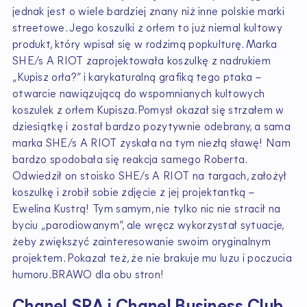
jednak jest o wiele bardziej znany niż inne polskie marki
streetowe. Jego koszulki z orłem to już niemal kultowy
produkt, który wpisał się w rodzimą popkulturę. Marka
SHE/s A RIOT zaprojektowała koszulkę z nadrukiem
„Kupisz orła?” i karykaturalną grafiką tego ptaka –
otwarcie nawiązującą do wspomnianych kultowych
koszulek z orłem Kupisza.Pomysł okazał się strzałem w
dziesiątkę i został bardzo pozytywnie odebrany, a sama
marka SHE/s A RIOT zyskała na tym niezłą sławę! Nam
bardzo spodobała się reakcja samego Roberta.
Odwiedził on stoisko SHE/s A RIOT na targach, założył
koszulkę i zrobił sobie zdjęcie z jej projektantką –
Ewelina Kustrą! Tym samym, nie tylko nic nie stracił na
byciu „parodiowanym”, ale wręcz wykorzystał sytuacje,
żeby zwiększyć zainteresowanie swoim oryginalnym
projektem. Pokazał też, że nie brakuje mu luzu i poczucia
humoru.BRAWO dla obu stron!