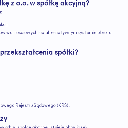
kę z o.o. w spółkę akcyjną?
a:
kcji;
erów wartościowych lub alternatywnym systemie obrotu
przekształcenia spółki?
ajowego Rejestru Sądowego (KRS).
szy
wych, w spółce akcyjnej istnieje obowiązek