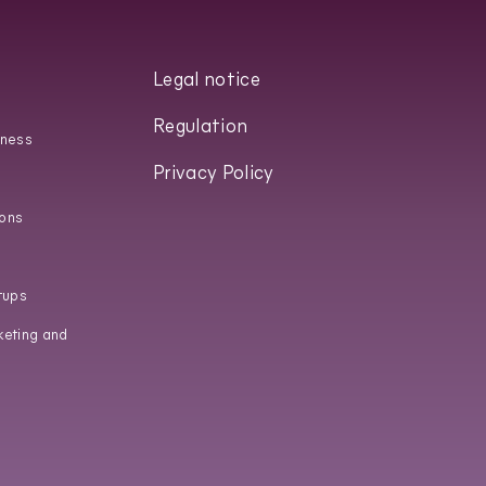
Legal notice
Regulation
iness
Privacy Policy
ons
tups
keting and