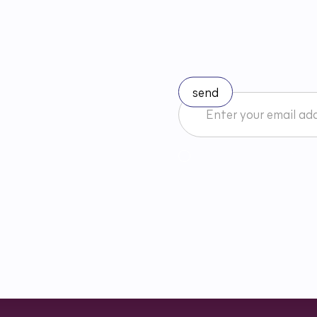
S
t
a
y
u
I accept the Newsletter 