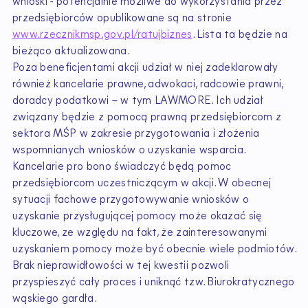
wnioski - potencjalnie możliwe do wykorzystania przez
przedsiębiorców opublikowane są na stronie
www.rzecznikmsp.gov.pl/ratujbiznes
. Lista ta będzie na
bieżąco aktualizowana.
Poza beneficjentami akcji udział w niej zadeklarowały
również kancelarie prawne, adwokaci, radcowie prawni,
doradcy podatkowi – w tym LAWMORE. Ich udział
związany będzie z pomocą prawną przedsiębiorcom z
sektora MŚP w zakresie przygotowania i złożenia
wspomnianych wniosków o uzyskanie wsparcia.
Kancelarie pro bono świadczyć będą pomoc
przedsiębiorcom uczestniczącym w akcji. W obecnej
sytuacji fachowe przygotowywanie wniosków o
uzyskanie przysługującej pomocy może okazać się
kluczowe, ze względu na fakt, że zainteresowanymi
uzyskaniem pomocy może być obecnie wiele podmiotów.
Brak nieprawidłowości w tej kwestii pozwoli
przyspieszyć cały proces i uniknąć tzw. Biurokratycznego
wąskiego gardła.