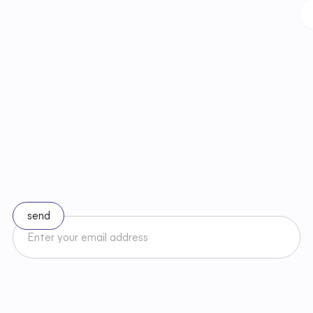
S
t
a
y
u
p
t
o
d
a
t
e
w
i
t
h
c
h
a
n
g
e
s
i
n
l
a
w
Subscribe to our newsletter
I accept the Newsletter Terms and Conditions and have read
Regulamin
Newslettera oraz zapoznałem/am się z
Privacy Policy
.