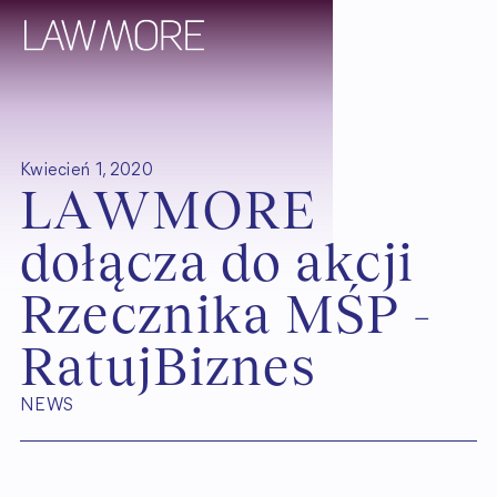
Kwiecień 1, 2020
L
A
W
M
O
R
E
d
o
ł
ą
c
z
a
d
o
a
k
c
j
i
R
z
e
c
z
n
i
k
a
M
Ś
P
-
R
a
t
u
j
B
i
z
n
e
s
NEWS