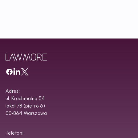
I accept the Newsletter Terms and Conditions and have read
Regulamin
Newslettera oraz zapoznałem/am się z
Privacy Policy
.
Adres:
ul. Krochmalna 54
lokal 78 (piętro 6)
00-864 Warszawa
Telefon: