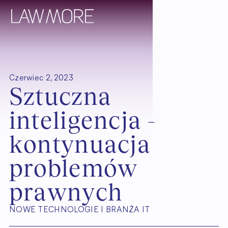
Czerwiec 2, 2023
S
z
t
u
c
z
n
a
i
n
t
e
l
i
g
e
n
c
j
a
-
k
o
n
t
y
n
u
a
c
j
a
p
r
o
b
l
e
m
ó
w
p
r
a
w
n
y
c
h
NOWE TECHNOLOGIE I BRANŻA IT