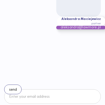
Aleksandra Maciejewicz
partner
aleksandra@lawmore.pl
S
t
a
y
u
p
t
o
d
a
t
e
w
i
t
h
c
h
a
n
g
e
s
i
n
l
a
w
Subscribe to our newsletter