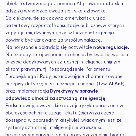
obiektu stworzonego z pomocą AI prawami autorskimi,
gdyż za wynalazcę uważa się tylko człowieka.
Co ciekawe, nie tak dawno amerykański urząd
patentowy rozpoczął konsultacje publiczne, w których
zapytuje między innymi, czy sztuczna inteligencja
powinna być uznawana za współwynalazcę.
Na horyzoncie pojawiają się oczywiście
nowe regulacje.
Należałoby tutaj wspomnieć chociażby kwestię wejścia
w życie dedykowanych sztucznej inteligencji unijnym
aktom prawnym, tj. Rozporządzenie Parlamentu
Europejskiego i Rady ustanawiające zharmonizowane
przepisy dotyczące sztucznej inteligencji (tzw.
AI Act
)
oraz implementacja
Dyrektywy w sprawie
odpowiedzialności za sztuczną inteligencję.
Podsumowując wszystkie rodzaje ryzyka poruszone w
obu częściach niniejszego tekstu (pierwsza część
dostępna w poprzednim artykule), wiadomym jest, że
systemy sztucznej inteligencji nie zawsze są
bezpiecznym narzędziem do pracy, szczególnie biorąc