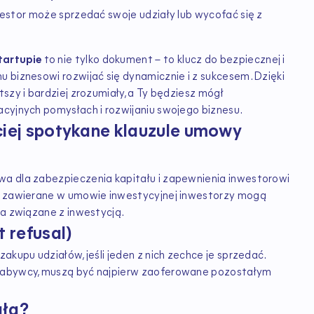
westor może sprzedać swoje udziały lub wycofać się z
tartupie
to nie tylko dokument – to klucz do bezpiecznej i
 biznesowi rozwijać się dynamicznie i z sukcesem. Dzięki
szy i bardziej zrozumiały, a Ty będziesz mógł
acyjnych pomysłach i rozwijaniu swojego biznesu.
ciej spotykane klauzule umowy
wa dla zabezpieczenia kapitału i zapewnienia inwestorowi
 i zawierane w umowie inwestycyjnej inwestorzy mogą
ka związane z inwestycją.
t refusal)
akupu udziałów, jeśli jeden z nich zechce je sprzedać.
 nabywcy, muszą być najpierw zaoferowane pozostałym
ała?