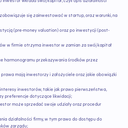
 inwestor wkłada swój kapitał, czyli opis działalności
zobowiązuje się zainwestować w startup, oraz warunki, na
stycją (pre-money valuation) oraz po inwestycji (post-
ałów w firmie otrzyma inwestor w zamian za swój kapitał
e harmonogramu przekazywania środków przez
e prawa mają inwestorzy i założyciele oraz jakie obowiązki
teresy inwestorów, takie jak prawo pierwszeństwa,
zy preferencje dotyczące likwidacji;
nwestor może sprzedać swoje udziały oraz procedur
a działalności firmy, w tym prawo do dostępu do
onków zarządu;