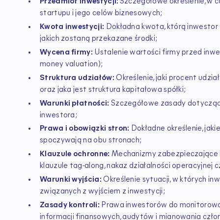
Przedmiot inwestycji:
Szczegółowe określenie, w co
startupu i jego celów biznesowych;
Kwota inwestycji:
Dokładna kwota, którą inwestor 
jakich zostaną przekazane środki;
Wycena firmy:
Ustalenie wartości firmy przed inwe
money valuation);
Struktura udziałów:
Określenie, jaki procent udzi
oraz jaka jest struktura kapitałowa spółki;
Warunki płatności:
Szczegółowe zasady dotycząc
inwestora;
Prawa i obowiązki stron:
Dokładne określenie, jaki
spoczywają na obu stronach;
Klauzule ochronne:
Mechanizmy zabezpieczające in
klauzule tag-along, nakaz działalności operacyjnej c
Warunki wyjścia:
Określenie sytuacji, w których i
związanych z wyjściem z inwestycji;
Zasady kontroli:
Prawa inwestorów do monitorowani
informacji finansowych, audytów i mianowania czł