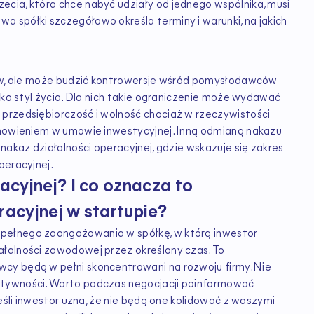
cia, która chce nabyć udziały od jednego wspólnika, musi
 spółki szczegółowo określa terminy i warunki, na jakich
orów, ale może budzić kontrowersje wśród pomysłodawców
ako styl życia. Dla nich takie ograniczenie może wydawać
przedsiębiorczość i wolność chociaż w rzeczywistości
tanowieniem w umowie inwestycyjnej. Inną odmianą nakazu
nakaz działalności operacyjnej, gdzie wskazuje się zakres
peracyjnej.
acyjnej? I co oznacza to
acyjnej w startupie?
pełnego zaangażowania w spółkę, w którą inwestor
ałalności zawodowej przez określony czas. To
wcy będą w pełni skoncentrowani na rozwoju firmy.Nie
ktywności. Warto podczas negocjacji poinformować
Jeśli inwestor uzna, że nie będą one kolidować z waszymi