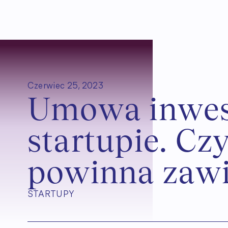
Czerwiec 25, 2023
U
m
o
w
a
i
n
w
e
s
t
a
r
t
u
p
i
e
.
C
z
p
o
w
i
n
n
a
z
a
w
STARTUPY