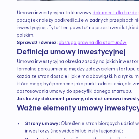
Umowa inwestycyjna to kluczowy
dokument dla każdeg
początek należy podkreślić, że w żadnych przepisach nie
inwestycyjnej. Tytuł ten powstał na przestrzeni lat, ki
polskim.
Sprawdź również:
obsługa prawna dla startupów
Definicja umowy inwestycyjnej
Umowa inwestycyjna określa zasady, na jakich inwestor
formalne porozumienie między założycielem startupu a 
każda ze stron dostaje i jakie ma obowiązki. Na rynk
które mogą być pomocne jako punkt odniesienia, ale z
dostosowania umowy do specyfiki danego startupu.
Jak każdy dokument prawny, również umowa inwestyc
Ważne elementy umowy inwestycyj
Strony umowy:
Określenie stron biorących udział w
inwestorzy (indywidualni lub instytucjonalni);