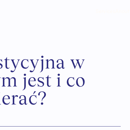
Services
Anout
s
t
y
c
y
j
n
a
w
y
m
j
e
s
t
i
c
o
i
e
r
a
ć
?