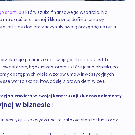
o startupu
, który szuka finansowego wsparcia. Na
 ma określonej jasnej i klarownej definicji umowy
edy start-upy dopiero zaczynały swoją przygodę na rynku
 przekazuje pieniądze do Twojego startupu. Jest to
inwestorem, bądź inwestorami i które jasno określa, co
u mamy dostępnych wiele wzorów umów inwestycyjnych,
awsze warto skonsultować się z prawnikiem w celu
yjna zawiera w swojej konstrukcji kluczowe elementy.
nej w biznesie:
 inwestycji – zazwyczaj są to założyciele startupu oraz