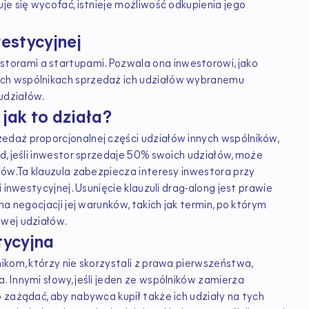
je się wycofać, istnieje możliwość odkupienia jego
estycyjnej
orami a startupami. Pozwala ona inwestorowi, jako
ch wspólnikach sprzedaż ich udziałów wybranemu
udziałów.
jak to działa?
edaż proporcjonalnej części udziałów innych wspólników,
d, jeśli inwestor sprzedaje 50% swoich udziałów, może
łów.Ta klauzula zabezpiecza interesy inwestora przy
 inwestycyjnej. Usunięcie klauzuli drag-along jest prawie
a negocjacji jej warunków, takich jak termin, po którym
owej udziałów.
tycyjna
ikom, którzy nie skorzystali z prawa pierwszeństwa,
 Innymi słowy, jeśli jeden ze wspólników zamierza
 zażądać, aby nabywca kupił także ich udziały na tych