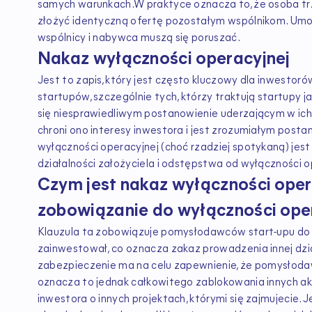
samych warunkach.W praktyce oznacza to, że osoba trze
złożyć identyczną ofertę pozostałym wspólnikom. Umowa
wspólnicy i nabywca muszą się poruszać.
Nakaz wyłączności operacyjnej
Jest to zapis, który jest często kluczowy dla inwest
startupów, szczególnie tych, którzy traktują startupy j
się niesprawiedliwym postanowienie uderzającym w ich 
chroni ono interesy inwestora i jest zrozumiałym pos
wyłączności operacyjnej (choć rzadziej spotykaną) jest 
działalności założyciela i odstępstwa od wyłączności o
Czym jest nakaz wyłączności oper
zobowiązanie do wyłączności oper
Klauzula ta zobowiązuje pomysłodawców start-upu do 
zainwestował, co oznacza zakaz prowadzenia innej dzi
zabezpieczenie ma na celu zapewnienie, że pomysłoda
oznacza to jednak całkowitego zablokowania innych a
inwestora o innych projektach, którymi się zajmujecie. 