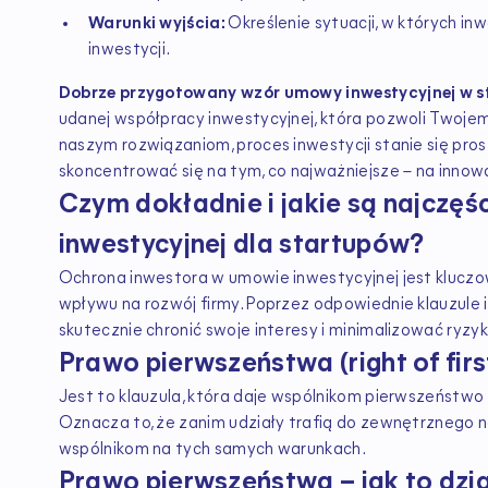
Warunki wyjścia:
Określenie sytuacji, w których in
inwestycji.
Dobrze przygotowany wzór umowy inwestycyjnej w s
udanej współpracy inwestycyjnej, która pozwoli Twojemu
naszym rozwiązaniom, proces inwestycji stanie się prost
skoncentrować się na tym, co najważniejsze – na innow
Czym dokładnie i jakie są najczęś
inwestycyjnej dla startupów?
Ochrona inwestora w umowie inwestycyjnej jest kluczo
wpływu na rozwój firmy. Poprzez odpowiednie klauzule
skutecznie chronić swoje interesy i minimalizować ryzy
Prawo pierwszeństwa (right of firs
Jest to klauzula, która daje wspólnikom pierwszeństwo z
Oznacza to, że zanim udziały trafią do zewnętrznego
wspólnikom na tych samych warunkach.
Prawo pierwszeństwa – jak to dzi