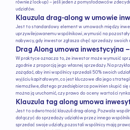
również lock-up) – jeśli jeden z pomysłodawców zdecydu
udziałów.
Klauzula drag-along w umowie inw
Jest to standardowy element w umowach między inwest
uprzywilejowanemu wspólnikowi, wymusić na pozostały
nabywcy, gdy inwestor zgłasza chęć sprzedaży swoich 
Drag Along umowa inwestycyjna – 
W praktyce oznacza to, że inwestor może wymusić sprz
zgodnie z proporcją jego własnej sprzedaży. Na przykła
zażądać, aby inni wspólnicy sprzedali 50% swoich udzia
wyjściu kapitałowym, co jest kluczowe dla jego strategii
niemożliwe, dlatego przedsiębiorca powinien skupić się n
można ją uruchomić, czy prawo do oceny wartości rynk
Klauzula tag along umowa inwesy
Jest to odwrotność klauzuli drag-along. Pozwala wspóln
dołączyć do sprzedaży udziałów przez innego wspólnika.
sprzedać swoje udziały, pozostali wspólnicy mają prawo