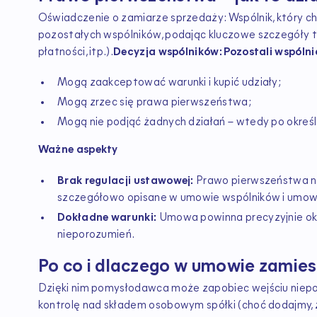
Oświadczenie o zamiarze sprzedaży: Wspólnik, który c
pozostałych wspólników, podając kluczowe szczegóły tr
płatności, itp.).
Decyzja wspólników: Pozostali wspólni
Mogą zaakceptować warunki i kupić udziały;
Mogą zrzec się prawa pierwszeństwa;
Mogą nie podjąć żadnych działań – wtedy po okre
Ważne aspekty
Brak regulacji ustawowej:
Prawo pierwszeństwa nie
szczegółowo opisane w umowie wspólników i umowi
Dokładne warunki:
Umowa powinna precyzyjnie okre
nieporozumień.
Po co i dlaczego w umowie zamies
Dzięki nim pomysłodawca może zapobiec wejściu niepo
kontrolę nad składem osobowym spółki (choć dodajmy, ż