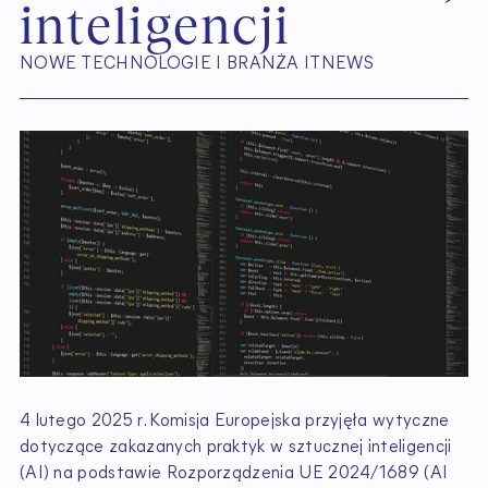
i
n
t
e
l
i
g
e
n
c
j
i
NOWE TECHNOLOGIE I BRANŻA IT
NEWS
4 lutego 2025 r. Komisja Europejska przyjęła wytyczne
dotyczące zakazanych praktyk w sztucznej inteligencji
(AI) na podstawie Rozporządzenia UE 2024/1689 (AI