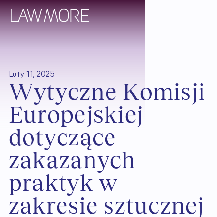
Luty 11, 2025
W
y
t
y
c
z
n
e
K
o
m
i
s
j
i
E
u
r
o
p
e
j
s
k
i
e
j
d
o
t
y
c
z
ą
c
e
z
a
k
a
z
a
n
y
c
h
p
r
a
k
t
y
k
w
z
a
k
r
e
s
i
e
s
z
t
u
c
z
n
e
j