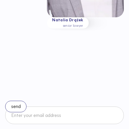
Natalia Drążek
senior lawyer
S
t
a
y
u
p
t
o
d
a
t
e
w
i
t
h
c
h
a
n
g
e
s
i
n
l
a
w
Subscribe to our newsletter