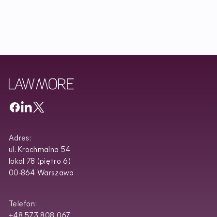
I accept the Newsletter Terms and Conditions and have read
Regulamin
Newslettera oraz zapoznałem/am się z
Privacy Policy
.
Adres:
ul. Krochmalna 54
lokal 78 (piętro 6)
00-864 Warszawa
Telefon:
+48 573 808 067