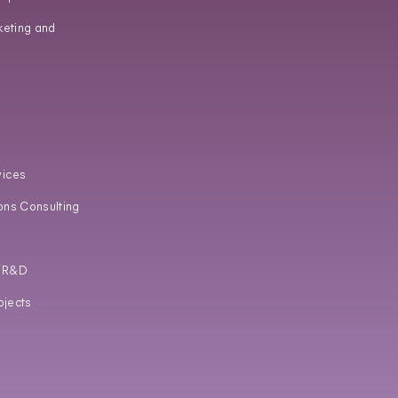
keting and
vices
ons Consulting
d R&D
ojects