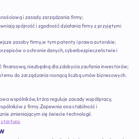
snościową i zasady zarządzania firmy;
niają spójność i zgodność działania firmy z przyjętymi
ejsze zasoby firmy, w tym patenty i prawa autorskie;
rzepisów o ochronie danych, cyberbezpieczeństwie i
 finansową, niezbędną dla zdobycia zaufania inwestorów;
emu do zarządzania rosnącą liczbą umów biznesowych.
a wspólników, która reguluje zasady współpracy,
pólników z firmy. Zapewnia ona stabilność i
nie zmieniającym się świecie technologii.
 startupu
ów