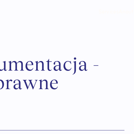
Services
Anout
u
m
e
n
t
a
c
j
a
-
p
r
a
w
n
e