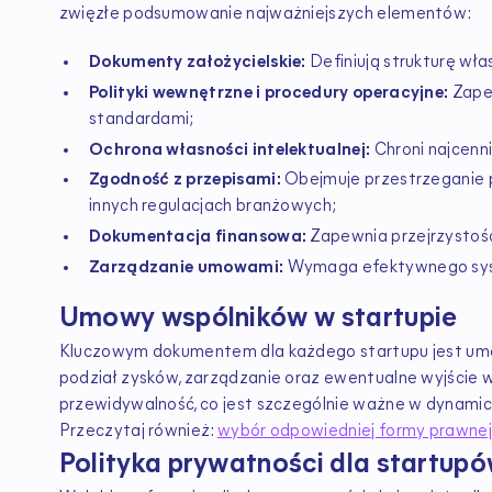
zwięzłe podsumowanie najważniejszych elementów:
Dokumenty założycielskie:
Definiują strukturę wła
Polityki wewnętrzne i procedury operacyjne:
Zapew
standardami;
Ochrona własności intelektualnej:
Chroni najcenni
Zgodność z przepisami:
Obejmuje przestrzeganie p
innych regulacjach branżowych;
Dokumentacja finansowa:
Zapewnia przejrzystość
Zarządzanie umowami:
Wymaga efektywnego syst
Umowy wspólników w startupie
Kluczowym dokumentem dla każdego startupu jest umow
podział zysków, zarządzanie oraz ewentualne wyjście ws
przewidywalność, co jest szczególnie ważne w dynamicz
Przeczytaj również:
wybór odpowiedniej formy prawnej
Polityka prywatności dla startup