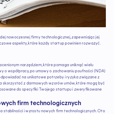
j nowoczesnej firmy technologicznej, zapewniając jej
uczowe aspekty, które każdy startup powinien rozważyć.
ocenionym narzędziem, które pomaga uniknąć wielu
wy o współpracy, po umowy o zachowaniu poufności (NDA)
 odpowiadać na unikatowe potrzeby i ryzyka związane z
żna skorzystać z darmowych wzorów umów, które mogą być
osowane do specyfiki Twojego startupu i zweryfikowane
wych firm technologicznych
a stabilności i wzrostu nowych firm technologicznych. Oto