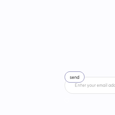
S
t
a
y
u
I accept the Newsletter 