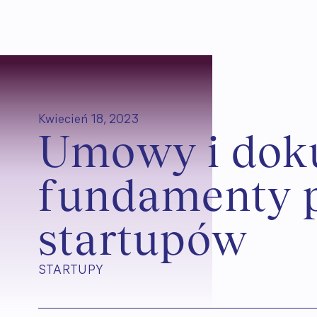
Kwiecień 18, 2023
U
m
o
w
y
i
d
o
k
f
u
n
d
a
m
e
n
t
y
s
t
a
r
t
u
p
ó
w
STARTUPY