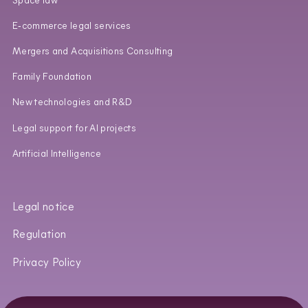
Space law
E‑commerce legal services
Mergers and Acquisitions Consulting
Family Foundation
New technologies and R&D
Legal support for AI projects
Artificial Intelligence
Legal notice
Regulation
Privacy Policy