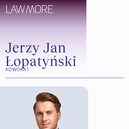
J
e
r
z
y
J
a
n
Ł
o
p
a
t
y
ń
s
k
i
ADWOKAT