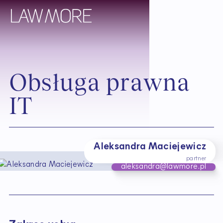
O
b
s
ł
u
g
a
p
r
a
w
n
a
I
T
Aleksandra Maciejewicz
partner
aleksandra@lawmore.pl