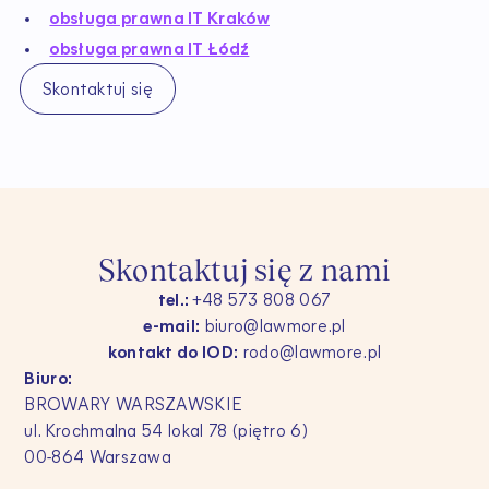
obsługa prawna IT Kraków
obsługa prawna IT Łódź
Skontaktuj się
S
k
o
n
t
a
k
t
u
j
s
i
ę
z
n
a
m
i
tel.:
+48 573 808 067
e-mail:
biuro@lawmore.pl
kontakt do IOD:
rodo@lawmore.pl
Biuro:
BROWARY WARSZAWSKIE
ul. Krochmalna 54 lokal 78 (piętro 6)
00-864 Warszawa