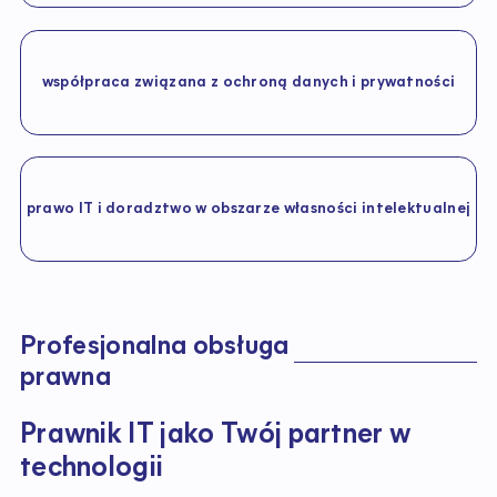
współpraca związana z ochroną danych i prywatności
prawo IT i doradztwo w obszarze własności intelektualnej
P
r
o
f
e
s
j
o
n
a
l
n
a
o
b
s
ł
u
g
a
p
r
a
w
n
a
Prawnik IT jako Twój partner w
technologii