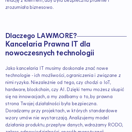
relację z klientem, aby była bezpieczna prawnie i
zrozumiała biznesowo.
D
l
a
c
z
e
g
o
L
A
W
M
O
R
E
?
Kancelaria Prawna IT dla
nowoczesnych technologii
Jako kancelaria IT musimy doskonale znać nowe
technologie - ich możliwości, ograniczenia i związane z
nimi ryzyka. Niezależnie od tego, czy chodzi o IoT,
hardware, blockchain, czy AI. Dzięki temu możesz skupić
się na innowacjach, a my zadbamy o to, by prawna
strona Twojej działalności była bezpieczna.
Doradzamy przy projektach, w których standardowe
wzory umów nie wystarczają. Analizujemy model
działania produktu, przepływ danych, wdrażamy RODO,