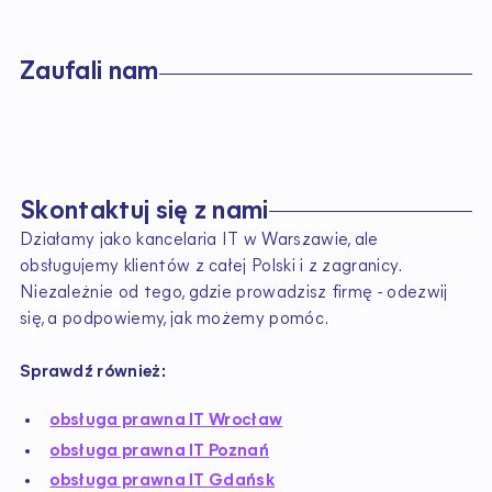
Z
a
u
f
a
l
i
n
a
m
S
k
o
n
t
a
k
t
u
j
s
i
ę
z
n
a
m
i
Działamy jako kancelaria IT w Warszawie, ale
obsługujemy klientów z całej Polski i z zagranicy.
Niezależnie od tego, gdzie prowadzisz firmę - odezwij
się, a podpowiemy, jak możemy pomóc.
Sprawdź również:
obsługa prawna IT Wrocław
obsługa prawna IT Poznań
obsługa prawna IT Gdańsk