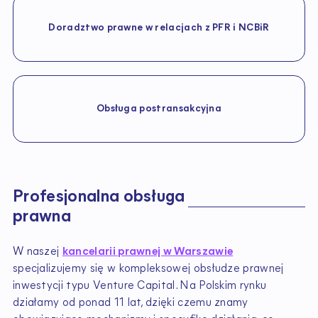
Doradztwo prawne w relacjach z PFR i NCBiR
Obsługa postransakcyjna
P
r
o
f
e
s
j
o
n
a
l
n
a
o
b
s
ł
u
g
a
p
r
a
w
n
a
W naszej
kancelarii prawnej w Warszawie
specjalizujemy się w kompleksowej obsłudze prawnej
inwestycji typu Venture Capital. Na Polskim rynku
działamy od ponad 11 lat, dzięki czemu znamy