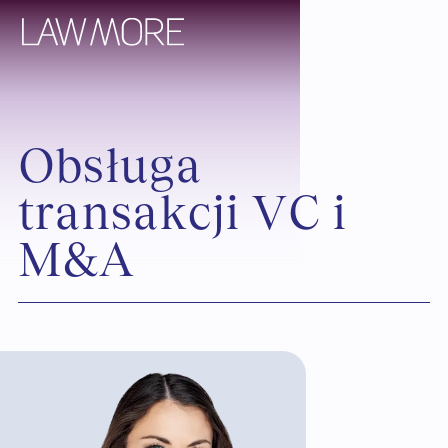
O
b
s
ł
u
g
a
t
r
a
n
s
a
k
c
j
i
V
C
i
M
&
A