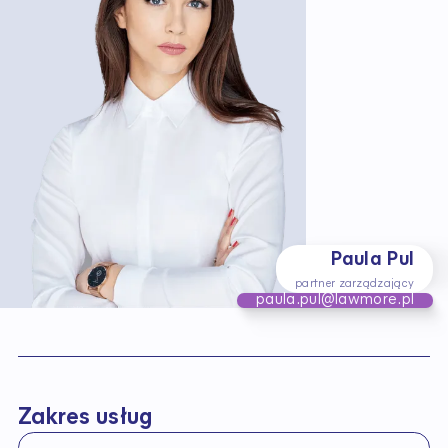
Paula Pul
partner zarządzający
paula.pul@lawmore.pl
Zakres usług