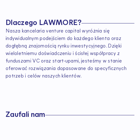
D
l
a
c
z
e
g
o
L
A
W
M
O
R
E
?
Nasza kancelaria venture capital wyróżnia się
indywidualnym podejściem do każdego klienta oraz
dogłębną znajomością rynku inwestycyjnego. Dzięki
wieloletniemu doświadczeniu i ścisłej współpracy z
funduszami VC oraz start-upami, jesteśmy w stanie
oferować rozwiązania dopasowane do specyficznych
potrzeb i celów naszych klientów.
Z
a
u
f
a
l
i
n
a
m