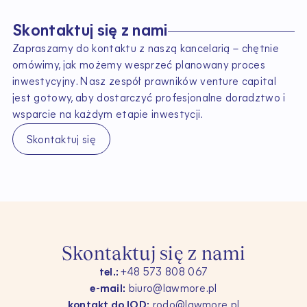
S
k
o
n
t
a
k
t
u
j
s
i
ę
z
n
a
m
i
Zapraszamy do kontaktu z naszą kancelarią – chętnie
omówimy, jak możemy wesprzeć planowany proces
inwestycyjny. Nasz zespół prawników venture capital
jest gotowy, aby dostarczyć profesjonalne doradztwo i
wsparcie na każdym etapie inwestycji.
Skontaktuj się
S
k
o
n
t
a
k
t
u
j
s
i
ę
z
n
a
m
i
tel.:
+48 573 808 067
e-mail:
biuro@lawmore.pl
kontakt do IOD:
rodo@lawmore.pl