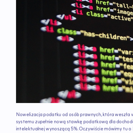
Nowelizacja podatku od osób prawnych, która weszła w
systemu zupełnie nową stawkę podatkową dla dochodó
intelektualnej wynoszącą 5%. Oczywiście mówimy tu o 