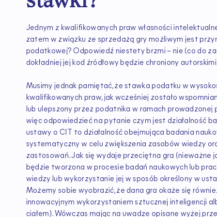
Jednym z kwalifikowanych praw własności intelektual
zatem w związku ze sprzedażą gry możliwym jest przyn
podatkowej? Odpowiedź niestety brzmi – nie (co do zas
dokładniej jej kod źródłowy będzie chroniony autorsk
Musimy jednak pamiętać, że stawka podatku w wysok
kwalifikowanych praw, jak wcześniej zostało wspomnian
lub ulepszony przez podatnika w ramach prowadzonej p
więc odpowiedzieć na pytanie czym jest działalność ba
ustawy o CIT to działalność obejmująca badania nau
systematyczny w celu zwiększenia zasobów wiedzy or
zastosowań. Jak się wydaje przeciętna gra (nieważne ja
będzie tworzona w procesie badań naukowych lub prac
wiedzy lub wykorzystanie jej w sposób określony w usta
Możemy sobie wyobrazić, że dana gra okaże się równi
innowacyjnym wykorzystaniem sztucznej inteligencji 
ciałem). Wówczas mając na uwadze opisane wyżej przes