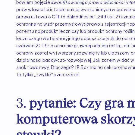
bowiem pojęcie
kwalifikowanego prawa własności intel
praw własności intelektualnej wymienionych w prawie 
prawa ustawa o CIT (a dokładniej art. 24d ust. 2) uzna
ochronne na wzór przemysłowy;-prawo z rejestracji to
patentu na produkt leczniczy lub produkt ochrony roślin
leczniczego weterynaryjnego dopuszczonych do obrotu
czerwca 2013 r. o ochronie prawnej odmian roślin;- au
ochrony został wytworzony, rozwinięty lub ulepszony 
działalności badawczo-rozwojowej. Jak zatem widać w
znak towarowy. Dlaczego? IP Box ma na celu promowani
to tylko „zwykłe” oznaczenie.
3.
pytanie: Czy gra 
komputerowa skorzys
stawki?