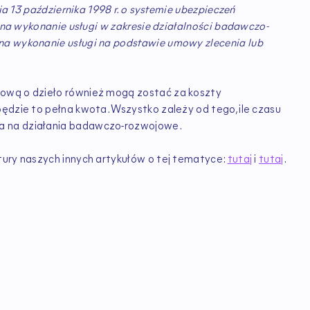
nia 13 października 1998 r. o systemie ubezpieczeń
y na wykonanie usługi w zakresie działalności badawczo-
na wykonanie usługi na podstawie umowy zlecenia lub
mową o dzieło również mogą zostać za koszty
ędzie to pełna kwota. Wszystko zależy od tego, ile czasu
a na działania badawczo-rozwojowe.
tury naszych innych artykułów o tej tematyce:
tutaj
i
tutaj
.