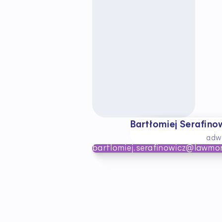
Bartłomiej Serafino
adw
bartlomiej.serafinowicz@lawmor