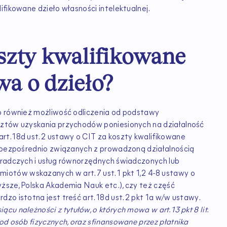
ifikowane dzieło własności intelektualnej.
oszty kwalifikowane
wa o dzieło?
To również możliwość odliczenia od podstawy
sztów uzyskania przychodów poniesionych na działalność
t. 18d ust. 2 ustawy o CIT za koszty kwalifikowane
w bezpośrednio związanych z prowadzoną działalnością
oradczych i usług równorzędnych świadczonych lub
tów wskazanych w art. 7 ust. 1 pkt 1,2 4-8 ustawy o
ższe, Polska Akademia Nauk etc.), czy też część
o istotna jest treść art. 18d ust. 2 pkt 1a w/w ustawy.
cu należności z tytułów, o których mowa w art. 13 pkt 8 lit.
od osób fizycznych, oraz sfinansowane przez płatnika