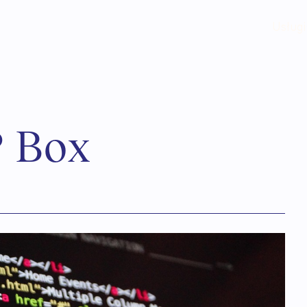
Usługi
P
B
o
x