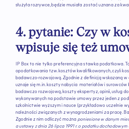
służyła rozrywce, będzie musiała zostać uznana za kwal
4. pytanie: Czy w k
wpisuje się też umo
IP Box to nie tylko preferencyjna stawka podatkowa. 
opodatkowania tzw. kosztów kwalifikowanych, czyli ko
badawczo-rozwojową. Zgodnie z definicją wskazaną w ar
uznaje się m.in. koszty nabycia materiałów i surowcó
badawczo rozwojową, koszty ekspertyz, opinii, usług d
wykonywanych na podstawie umowy przez jeden z podmio
szkolnictwie wyższym i nauce (przykładowo uczelnie wy
należności związanych z wynagrodzeniami za pracę. Bardz
Zgodnie z nim odliczyć można
poniesione w danym miesią
a ustawy z dnia 26 lipca 1991 r. o podatku dochodowym 