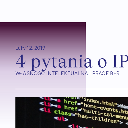
Luty 12, 2019
4
p
y
t
a
n
i
a
o
I
WŁASNOŚĆ INTELEKTUALNA I PRACE B+R