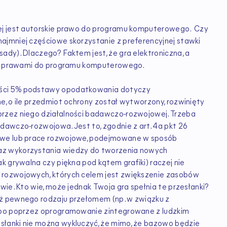
nej jest autorskie prawo do programu komputerowego. Czy
ajmniej częściowe skorzystanie z preferencyjnej stawki
ady). Dlaczego? Faktem jest, że gra elektroniczna, a
imi prawami do programu komputerowego.
ości 5% podstawy opodatkowania dotyczy
e, o ile przedmiot ochrony został wytworzony, rozwinięty
rzez niego działalności badawczo-rozwojowej. Trzeba
dawczo-rozwojowa. Jest to, zgodnie z art. 4a pkt 26
kowe lub prace rozwojowe, podejmowane w sposób
az wykorzystania wiedzy do tworzenia nowych
k grywalna czy piękna pod kątem grafiki) raczej nie
 rozwojowych, których celem jest zwiększenie zasobów
wie. Kto wie, może jednak Twoja gra spełnia te przesłanki?
eż pewnego rodzaju przełomem (np. w związku z
albo poprzez oprogramowanie zintegrowane z ludzkim
łanki nie można wykluczyć, że mimo, że bazowo będzie