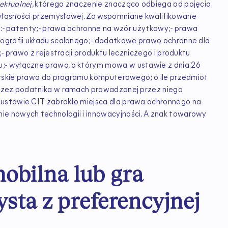
ektualnej
, którego znaczenie znacząco odbiega od pojęcia
własności przemysłowej. Za wspomniane kwalifikowane
je:- patenty;- prawa ochronne na wzór użytkowy;- prawa
pografii układu scalonego;- dodatkowe prawo ochronne dla
;- prawo z rejestracji produktu leczniczego i produktu
;- wyłączne prawo, o którym mowa w ustawie z dnia 26
torskie prawo do programu komputerowego; o ile przedmiot
przez podatnika w ramach prowadzonej przez niego
 ustawie CIT zabrakło miejsca dla prawa ochronnego na
e nowych technologii i innowacyjności. A znak towarowy
mobilna lub gra
ta z preferencyjnej