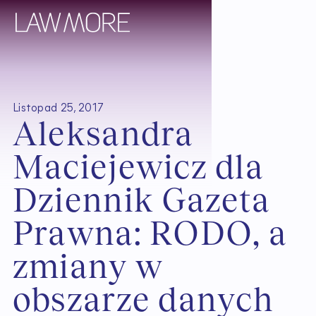
Listopad 25, 2017
A
l
e
k
s
a
n
d
r
a
M
a
c
i
e
j
e
w
i
c
z
d
l
a
D
z
i
e
n
n
i
k
G
a
z
e
t
a
P
r
a
w
n
a
:
R
O
D
O
,
a
z
m
i
a
n
y
w
o
b
s
z
a
r
z
e
d
a
n
y
c
h