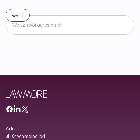
Zapisz się do naszego newslettera
Akceptuję
Regulamin
Newslettera oraz zapoznałem/am się z
Polityką Prywatności
.
Adres:
ul. Krochmalna 54