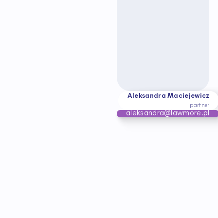
Aleksandra Maciejewicz
partner
aleksandra@lawmore.pl
B
ą
d
ź
n
a
b
i
e
ż
ą
c
o
z
e
z
m
i
a
n
a
m
i
w
p
r
a
w
i
e