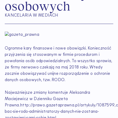
o
s
o
b
o
w
y
c
h
KANCELARIA W MEDIACH
Ogromne kary finansowe i nowe obowiązki. Konieczność
przyjrzenia się stosowanym w firmie procedurom i
powołania osób odpowiedzialnych. To wszystko sprawia,
że firmy nerwowo czekają na maj 2018 roku. Wtedy
zacznie obowiązywać unijne rozporządzenie o ochronie
danych osobowych, tzw. RODO.
Najważniejsze zmiany komentuje Aleksandra
Maciejewicz w Dzienniku Gazeta
Prawna.http://prawo.gazetaprawna.pl/artykuly/1087599,c
bac-sie-rodo-administratorzy-danych-nie-zostana-