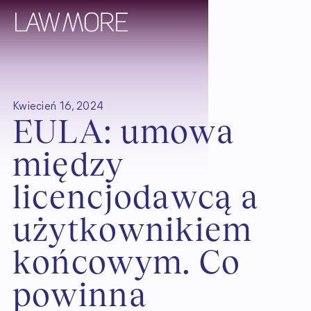
Kwiecień 16, 2024
E
U
L
A
:
u
m
o
w
a
m
i
ę
d
z
y
l
i
c
e
n
c
j
o
d
a
w
c
ą
a
u
ż
y
t
k
o
w
n
i
k
i
e
m
k
o
ń
c
o
w
y
m
.
C
o
p
o
w
i
n
n
a