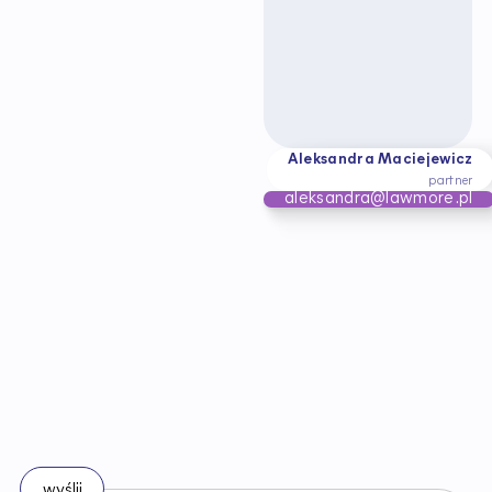
Aleksandra Maciejewicz
partner
aleksandra@lawmore.pl
B
ą
d
ź
n
a
b
i
e
ż
ą
c
o
z
e
z
m
i
a
n
a
m
i
w
p
r
a
w
i
e
Zapisz się do naszego newslettera