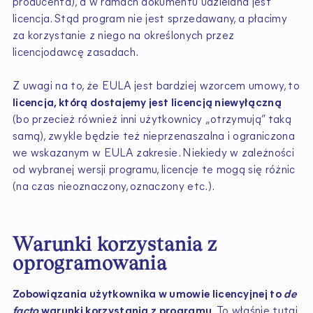
producenta), a w ramach dokumentu udzielana jest
licencja. Stąd program nie jest sprzedawany, a płacimy
za korzystanie z niego na określonych przez
licencjodawcę zasadach.
Z uwagi na to, że EULA jest bardziej wzorcem umowy, to
licencja, którą dostajemy jest licencją niewyłączną
(bo przecież również inni użytkownicy „otrzymują” taką
samą), zwykle będzie też nieprzenaszalna i ograniczona
we wskazanym w EULA zakresie. Niekiedy w zależności
od wybranej wersji programu, licencje te mogą się różnic
(na czas nieoznaczony, oznaczony etc.).
Warunki korzystania z
oprogramowania
Zobowiązania użytkownika w umowie licencyjnej to
de
facto
warunki korzystania z programu
. To właśnie tutaj