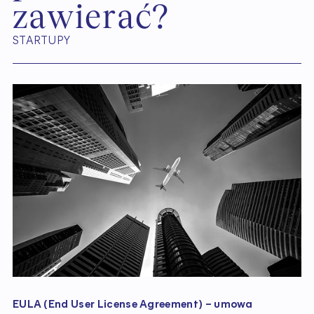
z
a
w
i
e
r
a
ć
?
STARTUPY
EULA (End User License Agreement) – umowa