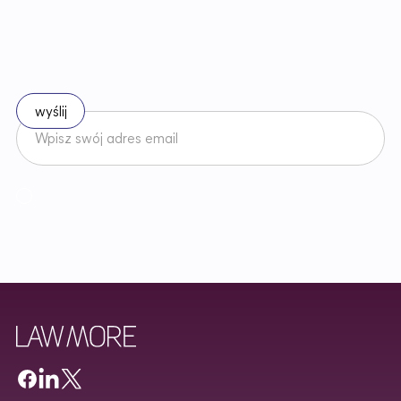
B
ą
d
ź
n
a
b
i
e
ż
ą
c
o
z
e
z
m
i
a
n
a
m
i
w
p
r
a
w
i
e
Zapisz się do naszego newslettera
Akceptuję
Regulamin
Newslettera oraz zapoznałem/am się z
Polityką Prywatności
.