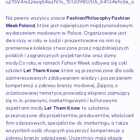
Na pewno wszyscy znacie
FashionPhilosophy Fashion
Week Poland
, które jest największym międzynarodowym
wydarzeniem modowym w Polsce. Organizowane jest
dwa razy w roku w Łodzi i prezentowane na nim są
premierowe kolekcje stworzone przez najzdolniejszych
polskich i zagranicznych projektantów oraz domy
mody.Co roku, w ramach Fahion Week odbywa się cykl
szkoleń
Let Them Know
, które są przeznaczone dla osób
zainteresowanych zdobywaniem wiedzy i poszerzaniem
kompetencji z zakresu branży modowej. Zajęcia, o
zróżnicowanej tematyce, prowadzą eksperci zajmujący
się m. in. prawnymi, marketingowymi i kulturowymi
aspektami mody.
Let Them Know
to szkolenia
przeznaczone dla projektantów, producentów, właścicieli
firm odzieżowych, specjalistów ds. marketingu, a także
wszystkich osób chcących poszerzyć kompetencje z
zakresu branży odzieżowej. Uczestnicy mają okazję