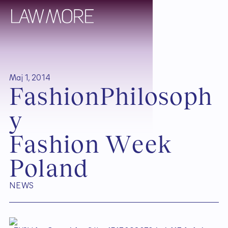
Maj 1, 2014
F
a
s
h
i
o
n
P
h
i
l
o
s
o
p
h
y
F
a
s
h
i
o
n
W
e
e
k
P
o
l
a
n
d
NEWS