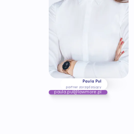
Paula Pul
partner zarządzający
paula.pul@lawmore.pl