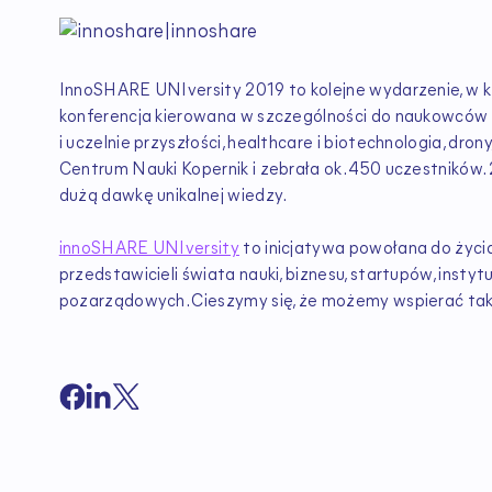
InnoSHARE UNIversity 2019 to kolejne wydarzenie, w k
konferencja kierowana w szczególności do naukowców 
i uczelnie przyszłości, healthcare i biotechnologia, dr
Centrum Nauki Kopernik i zebrała ok. 450 uczestników
dużą dawkę unikalnej wiedzy.
innoSHARE UNIversity
to inicjatywa powołana do życia
przedstawicieli świata nauki, biznesu, startupów, instytu
pozarządowych. Cieszymy się, że możemy wspierać tak c