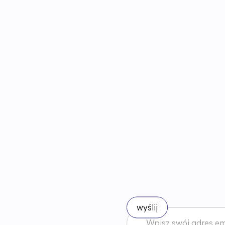
B
ą
d
ź
n
a