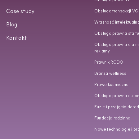
Obsługa prawna IT
Case study
Obsługa transakcji VC
Własność intelektualn
Blog
Obsługa prawna start
Kontakt
Obsługa prawna dla ma
reklamy
Prawnik RODO
Branża wellness
Prawo kosmiczne
Obsługa prawna e‑co
Fuzje i przejęcia dora
Fundacja rodzinna
Nowe technologie i p