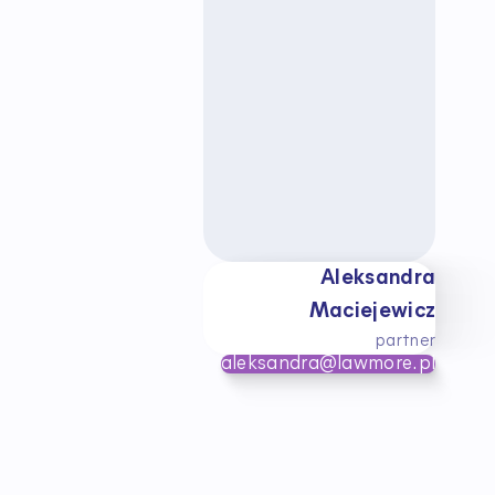
Aleksandra
Maciejewicz
partner
aleksandra@lawmore.pl