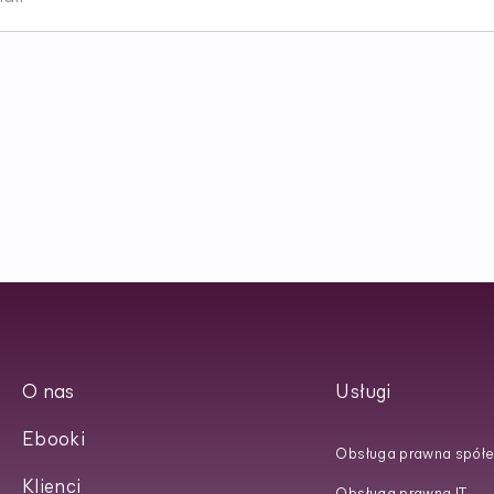
lettera oraz zapoznałem/am się z
Polityką Prywatności
.
O nas
Usługi
Ebooki
Obsługa prawna spółe
Klienci