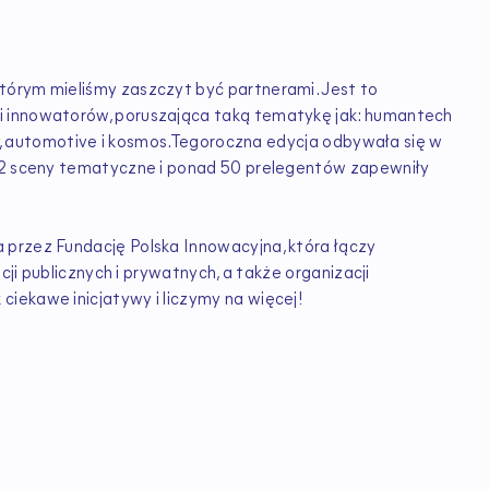
tórym mieliśmy zaszczyt być partnerami. Jest to
i innowatorów, poruszająca taką tematykę jak: humantech
ony, automotive i kosmos.Tegoroczna edycja odbywała się w
. 2 sceny tematyczne i ponad 50 prelegentów zapewniły
 przez Fundację Polska Innowacyjna, która łączy
cji publicznych i prywatnych, a także organizacji
iekawe inicjatywy i liczymy na więcej!