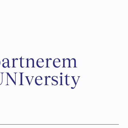
Usługi
p
a
r
t
n
e
r
e
m
U
N
I
v
e
r
s
i
t
y