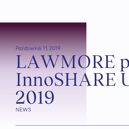
Październik 11, 2019
L
A
W
M
O
R
E
I
n
n
o
S
H
A
R
E
2
0
1
9
NEWS