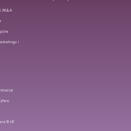
 i M&A
a
upów
rketingu i
mmerce
dztwo
race B+R