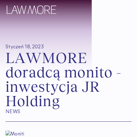
Styczeń 18, 2023
L
A
W
M
O
R
E
d
o
r
a
d
c
ą
m
o
n
i
t
o
-
i
n
w
e
s
t
y
c
j
a
J
R
H
o
l
d
i
n
g
NEWS