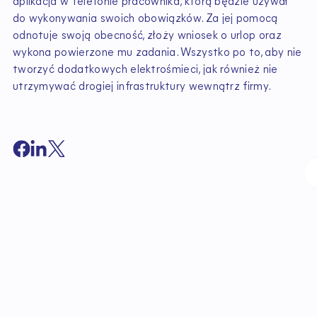
aplikacja w telefonie pracownika, którą będzie używał
do wykonywania swoich obowiązków. Za jej pomocą
odnotuje swoją obecność, złoży wniosek o urlop oraz
wykona powierzone mu zadania. Wszystko po to, aby nie
tworzyć dodatkowych elektrośmieci, jak również nie
utrzymywać drogiej infrastruktury wewnątrz firmy.
B
ą
d
ź
n
a
b
i
e
ż
ą
c
o
z
e
z
m
i
a
n
a
m
i
w