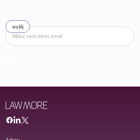
p
r
a
w
i
e
Zapisz się do naszego newslettera
Akceptuję
Regulamin
Newslettera oraz zapoznałem/am się z
Polityką Prywatności
.