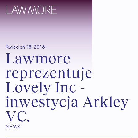
Kwiecień 18, 2016
L
a
w
m
o
r
e
r
e
p
r
e
z
e
n
t
u
j
e
L
o
v
e
l
y
I
n
c
-
i
n
w
e
s
t
y
c
j
a
A
r
k
l
e
y
V
C
.
NEWS