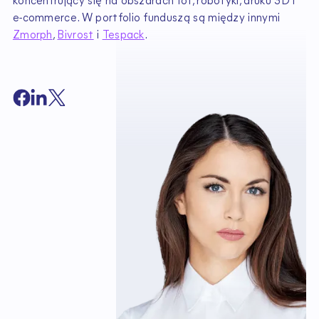
koncentrujący się na obszarach IoT, robotyki, druku 3D i
e-commerce. W portfolio funduszą są między innymi
Zmorph
,
Bivrost
i
Tespack
.