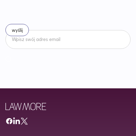
p
r
a
w
i
e
Zapisz się do naszego newslettera
Akceptuję
Regulamin
Newslettera oraz zapoznałem/am się z
Polityką Prywatności
.