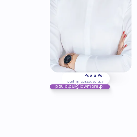
Paula Pul
partner zarządzający
paula.pul@lawmore.pl
B
ą
d
ź
n
a
b
i
e
ż
ą
c
o
z
e
z
m
i
a
n
a
m
i
w