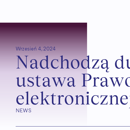
Wrzesień 4, 2024
N
a
d
c
h
o
d
z
ą
d
u
s
t
a
w
a
P
r
a
w
e
l
e
k
t
r
o
n
i
c
z
n
e
NEWS