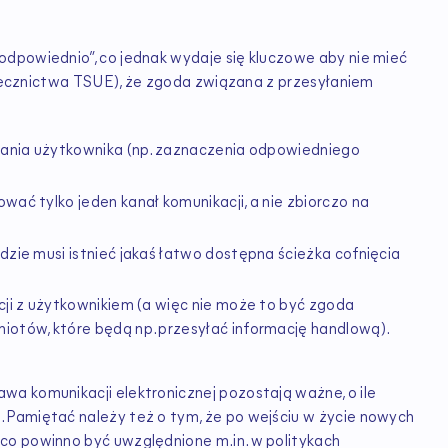
dpowiednio”, co jednak wydaje się kluczowe aby nie mieć
orzecznictwa TSUE), że zgoda związana z przesyłaniem
łania użytkownika (np. zaznaczenia odpowiedniego
ać tylko jeden kanał komunikacji, a nie zbiorczo na
zie musi istnieć jakaś łatwo dostępna ścieżka cofnięcia
ji z użytkownikiem (a więc nie może to być zgoda
otów, które będą np. przesyłać informację handlową).
a komunikacji elektronicznej pozostają ważne, o ile
 Pamiętać należy też o tym, że po wejściu w życie nowych
co powinno być uwzględnione m.in. w politykach