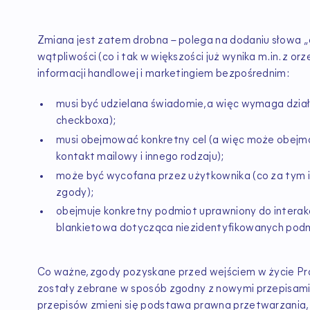
Zmiana jest zatem drobna – polega na dodaniu słowa „o
wątpliwości (co i tak w większości już wynika m.in. z 
informacji handlowej i marketingiem bezpośrednim:
musi być udzielana świadomie, a więc wymaga dzia
checkboxa);
musi obejmować konkretny cel (a więc może obejmow
kontakt mailowy i innego rodzaju);
może być wycofana przez użytkownika (co za tym id
zgody);
obejmuje konkretny podmiot uprawniony do interakc
blankietowa dotycząca niezidentyfikowanych podmi
Co ważne, zgody pozyskane przed wejściem w życie Praw
zostały zebrane w sposób zgodny z nowymi przepisami.
przepisów zmieni się podstawa prawna przetwarzania, 