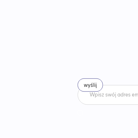
B
ą
d
ź
n
a
Akceptuję
Regulamin
News