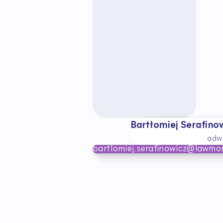
Bartłomiej Serafino
adw
bartlomiej.serafinowicz@lawmor