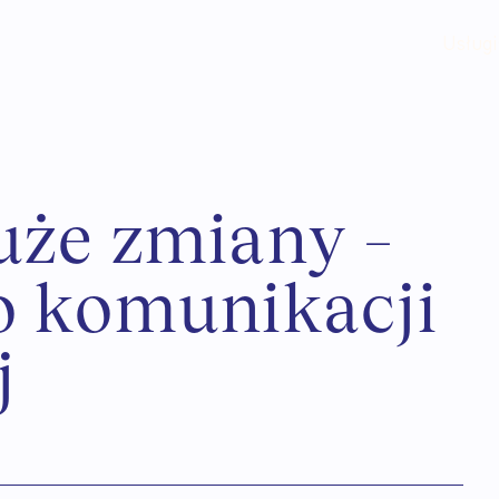
Usługi
u
ż
e
z
m
i
a
n
y
–
o
k
o
m
u
n
i
k
a
c
j
i
j