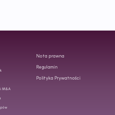
Nota prawna
Regulamin
k
Polityka Prywatności
 i M&A
a
upów