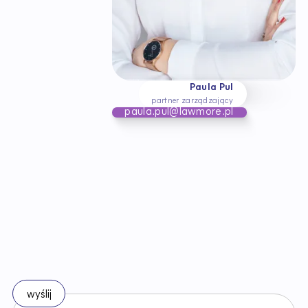
Paula Pul
partner zarządzający
paula.pul@lawmore.pl
B
ą
d
ź
n
a
b
i
e
ż
ą
c
o
z
e
z
m
i
a
n
a
m
i
w
p
r
a
w
i
e
Zapisz się do naszego newslettera