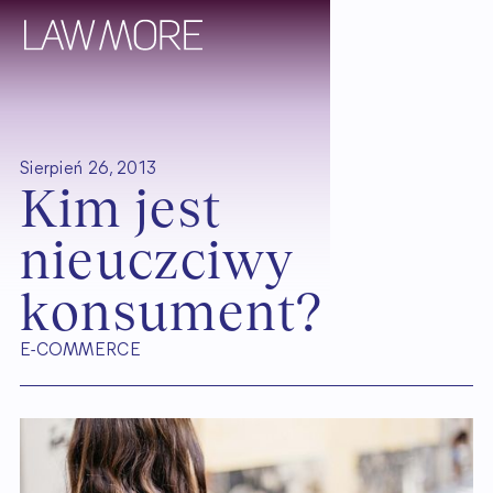
Sierpień 26, 2013
K
i
m
j
e
s
t
n
i
e
u
c
z
c
i
w
y
k
o
n
s
u
m
e
n
t
?
E-COMMERCE