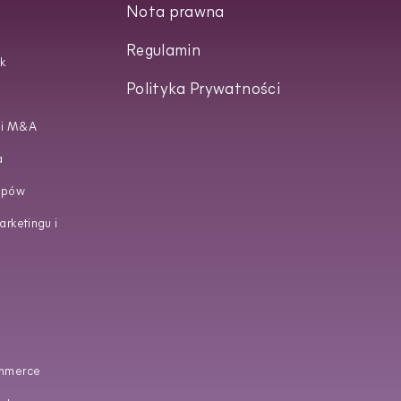
Nota prawna
Regulamin
k
Polityka Prywatności
 i M&A
a
upów
rketingu i
mmerce