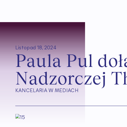
Listopad 18, 2024
P
a
u
l
a
P
u
l
d
o
ł
N
a
d
z
o
r
c
z
e
j
T
KANCELARIA W MEDIACH