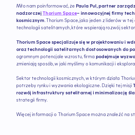
Miło nam poinformować, że
Paula Pul, partner zarząd
nadzorczej
Thorium Space
– innowacyjnej firmy tech
kosmicznym
. Thorium Space, jako jeden z liderów w te
technologii satelitarnych, które wspierają rozwój sek
Thorium Space specjalizuje się w projektowaniu i
oraz technologii satelitarnych dostosowanych do p
ogromnym potencjale wzrostu, firma
podejmuje wyzwa
zmieniają sposób, w jaki myślimy o komunikacji i eksplor
Sektor technologii kosmicznych, w którym działa Thori
potrzeby rynku i wyzwania ekologiczne. Dzięki tej misji
rozwój infrastruktury satelitarnej i minimalizację ś
strategii firmy.
Więcej informacji o Thorium Space można znaleźć na st