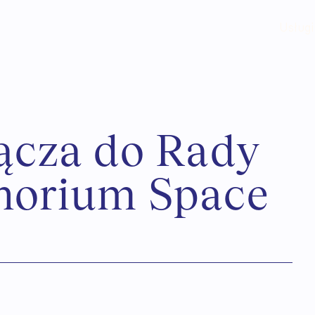
Usługi
ą
c
z
a
d
o
R
a
d
y
h
o
r
i
u
m
S
p
a
c
e