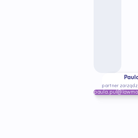
Paul
partner zarządz
paula.pul@lawmo