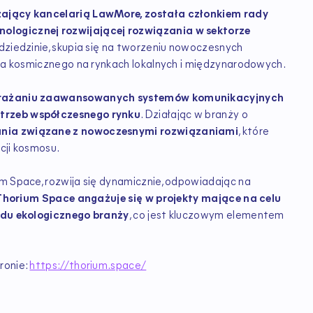
zający kancelarią LawMore, została członkiem rady
nologicznej rozwijającej rozwiązania w sektorze
j dziedzinie, skupia się na tworzeniu nowoczesnych
tora kosmicznego na rynkach lokalnych i międzynarodowych.
 wdrażaniu zaawansowanych systemów komunikacyjnych
otrzeb współczesnego rynku
. Działając w branży o
nia związane z nowoczesnymi rozwiązaniami
, które
acji kosmosu.
um Space, rozwija się dynamicznie, odpowiadając na
Thorium Space angażuje się w projekty mające na celu
ladu ekologicznego branży
, co jest kluczowym elementem
ronie:
https://thorium.space/