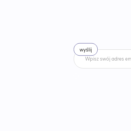
B
ą
d
ź
n
a
Akceptuję
Regulamin
News