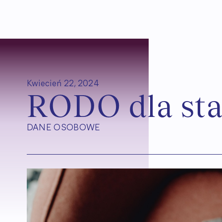
Kwiecień 22, 2024
R
O
D
O
d
l
a
s
t
DANE OSOBOWE