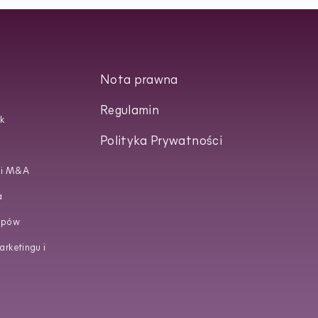
Nota prawna
Regulamin
k
Polityka Prywatności
 i M&A
a
upów
rketingu i