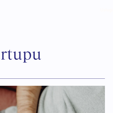
Usługi
a
r
t
u
p
u