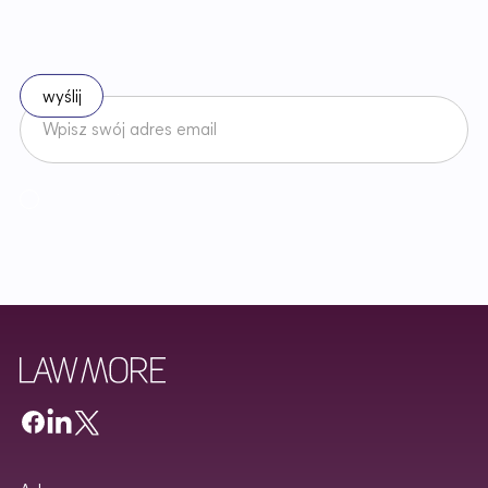
p
r
a
w
i
e
Zapisz się do naszego newslettera
Akceptuję
Regulamin
Newslettera oraz zapoznałem/am się z
Polityką Prywatności
.