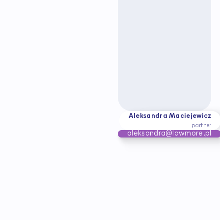
Aleksandra Maciejewicz
partner
aleksandra@lawmore.pl
B
ą
d
ź
n
a
b
i
e
ż
ą
c
o
z
e
z
m
i
a
n
a
m
i
w