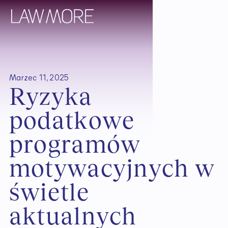
Marzec 11, 2025
R
y
z
y
k
a
p
o
d
a
t
k
o
w
e
p
r
o
g
r
a
m
ó
w
m
o
t
y
w
a
c
y
j
n
y
c
h
w
ś
w
i
e
t
l
e
a
k
t
u
a
l
n
y
c
h