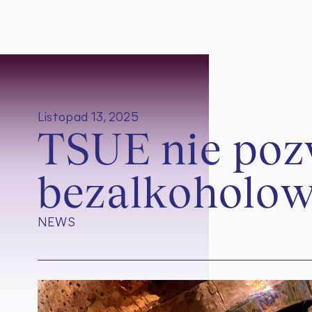
Listopad 13, 2025
T
S
U
E
n
i
e
p
o
z
b
e
z
a
l
k
o
h
o
l
o
NEWS