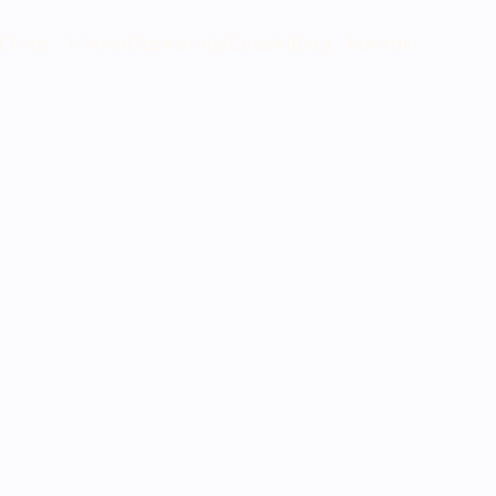
O nas
Klienci
Case study
Ebooki
Blog
Kontakt