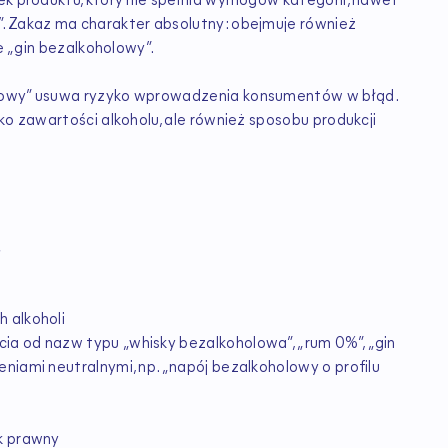
ek produktu, który nie spełnia wymogów kategorii, nawet
. Zakaz ma charakter absolutny: obejmuje również
że „gin bezalkoholowy”.
olowy” usuwa ryzyko wprowadzenia konsumentów w błąd.
ko zawartości alkoholu, ale również sposobu produkcji
u
 alkoholi
ia od nazw typu „whisky bezalkoholowa”, „rum 0%”, „gin
niami neutralnymi, np. „napój bezalkoholowy o profilu
ek prawny