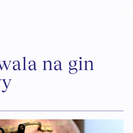
Usługi
w
a
l
a
n
a
g
i
n
w
y