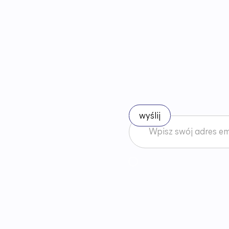
B
ą
d
ź
n
a
Akceptuję
Regulamin
News