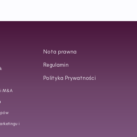
Nota prawna
Regulamin
k
Polityka Prywatności
 i M&A
a
upów
rketingu i