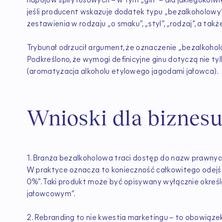
napojów spirytusowych – w tym „gin” – dla jakiegokolwi
jeśli producent wskazuje dodatek typu „bezalkoholowy”
zestawienia w rodzaju „o smaku”, „styl”, „rodzaj”, a tak
Trybunał odrzucił argument, że oznaczenie „bezalkoh
Podkreślono, że wymogi definicyjne ginu dotyczą nie tyl
(aromatyzacja alkoholu etylowego jagodami jałowca).
Wnioski dla biznes
1. Branża bezalkoholowa traci dostęp do nazw prawnych
W praktyce oznacza to konieczność całkowitego odejśc
0%”. Taki produkt może być opisywany wyłącznie określe
jałowcowym”.
2. Rebranding to nie kwestia marketingu – to obowiąz