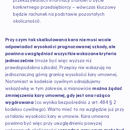
przekazywanych informacji stanowi o bycie
konkretnego przedsiębiorcy – wówczas kluczowy
będzie rachunek na podstawie pozostałych
okoliczności).
Przy czym tak skalkulowana kara nie musi wcale
odpowiadać wysokości prognozowanej szkody, ale
powinna uwzględniać wszystkie wskazane kryteria
jednocześnie
(może być więc wyższa niż
prawdopodobna szkoda). Przepisy nie wskazują na
jednoznaczną górną granicę wysokości kary umownej.
Natomiast w kodeksie cywilnym odnajdujemy
wskazówkę w tym zakresie, a mianowicie
można żądać
zmniejszenia kary umownej, gdy jest ona rażąco
wygórowana
(co wynika bezpośrednio z art. 484 § 2
kodeksu cywilnego). Warto mieć to na względzie już przy
ustalaniu wysokości kary w umowie. Kara umowna
powinna być więc przy uwzględnieniu powyżej