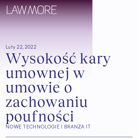
Luty 22, 2022
W
y
s
o
k
o
ś
ć
k
a
r
y
u
m
o
w
n
e
j
w
u
m
o
w
i
e
o
z
a
c
h
o
w
a
n
i
u
p
o
u
f
n
o
ś
c
i
NOWE TECHNOLOGIE I BRANŻA IT