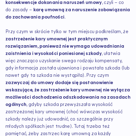
konsekwencje dokonania naruszeń umowy
, czyli – co
do zasady –
karę umowną za naruszenie zobowiązania
do zachowania poufności
.
Przy czym w skrócie tylko w tym miejscu podkreślam, że
zastrzeżenie kary umownej jest praktycznym
rozwiązaniem, ponieważ nie wymaga udowadniania
zaistnienia i wysokości poniesionej szkody
, ułatwia
więc znacząco uzyskanie swego rodzaju kompensaty,
gdy informacja została ujawniona i powstała szkoda (lub
nawet gdy ta szkoda nie wystąpiła). Przy czym
zazwyczaj do umowy dodaje się postanowienie
wskazujące, że zastrzeżenie kary umownej nie wyłącza
możliwości dochodzenia odszkodowania na zasadach
ogólnych
, gdyby szkoda przewyższała wysokość
zastrzeżonej kary umownej (choć wówczas wysokość
szkody należy już udowodnić, co szczególnie przy
młodych spółkach jest trudne). Tutaj trzeba też
pamiętać, żeby zastrzec karę umowną za każdy