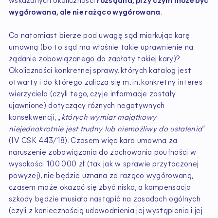
wskazanych okoliczności
rozsądna, przy czym może być
wygórowana, ale nie rażąco wygórowana
.
Co natomiast bierze pod uwagę sąd miarkując karę
umowną (bo to sąd ma właśnie takie uprawnienie na
żądanie zobowiązanego do zapłaty takiej kary)?
Okoliczności konkretnej sprawy, których katalog jest
otwarty i do którego zalicza się m. in. konkretny interes
wierzyciela (czyli tego, czyje informacje zostały
ujawnione) dotyczący różnych negatywnych
konsekwencji, „
których wymiar majątkowy
niejednokrotnie jest trudny lub niemożliwy do ustalenia
”
(IV CSK 443/18). Czasem więc kara umowna za
naruszenie zobowiązania do zachowania poufności w
wysokości 100.000 zł (tak jak w sprawie przytoczonej
powyżej), nie będzie uznana za rażąco wygórowaną,
czasem może okazać się zbyć niska, a kompensacja
szkody będzie musiała nastąpić na zasadach ogólnych
(czyli z koniecznością udowodnienia jej wystąpienia i jej