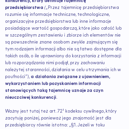
konkurencji, który definiuje tajemnicę
przedsiębiorstwa
(
„Przez tajemnicę przedsiębiorstwa
rozumie się informacje techniczne, technologiczne,
organizacyjne przedsiębiorstwa lub inne informacje
posiadające wartość gospodarczą, które jako całość lub
w szczególnym zestawieniu i zbiorze ich elementów nie
są powszechnie znane osobom zwykle zajmującym się
tym rodzajem informacji albo nie są łatwo dostępne dla
takich osób, o ile uprawniony do korzystania z informacji
lub rozporządzania nimi podjął, przy zachowaniu
należytej staranności, działania w celu utrzymania ich w
poufności”),
a
działania związane z ujawnieniem,
wykorzystaniem lub pozyskaniem informacji
stanowiących taką tajemnicę uznaje za czyn
nieuczciwej konkurencji
.
Ważny jest tutaj też art. 72¹ kodeksu cywilnego, który
zacytuję poniżej, ponieważ jego znajomość jest dla
przedsiębiorcy równie istotna: „§1. Jeżeli w toku