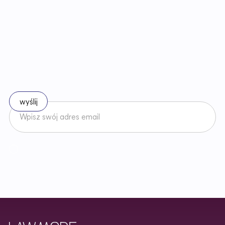
B
ą
d
ź
n
a
b
i
e
ż
ą
c
o
z
e
z
m
i
a
n
a
m
i
w
p
r
a
w
i
e
Zapisz się do naszego newslettera
Akceptuję
Regulamin
Newslettera oraz zapoznałem/am się z
Polityką Prywatności
.