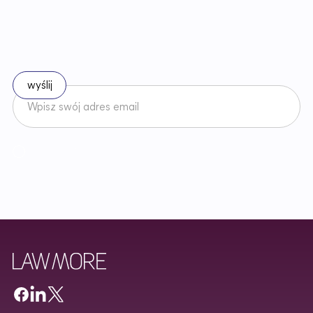
B
ą
d
ź
n
a
b
i
e
ż
ą
c
o
z
e
z
m
i
a
n
a
m
i
w
p
r
a
w
i
e
Zapisz się do naszego newslettera
Akceptuję
Regulamin
Newslettera oraz zapoznałem/am się z
Polityką Prywatności
.