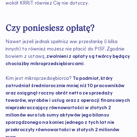
wokół KRRiT również Cię nie dotyczy.
Czy poniesiesz opłatę?
Nawet jeżeli jednak spełnisz ww. przesłankę (i kilka
innych) to również możesz nie płacić do PISF. Zgodnie
bowiem z ustawą,
zwolnieni z opłaty są twórcy będący
chociażby mikroprzedsiębiorcami
.
Kim jest mikroprzedsiębiorca?
To podmiot, który
zatrudniał średniorocznie mniej niż 10 pracowników
oraz osiągnął roczny obrót netto ze sprzedaży
towarów, wyrobów i usług oraz z operacji finansowych
nieprzekraczający równowartości w złotych 2
milionów euro lub sumy aktywów jego bilansu
sporządzonego na koniec jednego z tych lat nie
przekroczyły równowartości w złotych 2 milionów