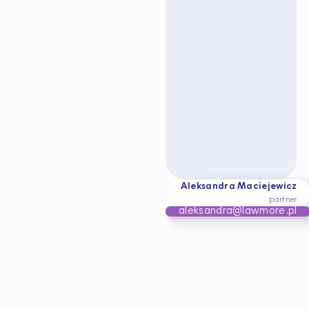
Aleksandra Maciejewicz
partner
aleksandra@lawmore.pl