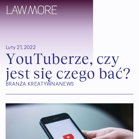
Luty 21, 2022
Y
o
u
T
u
b
e
r
z
e
,
c
z
y
j
e
s
t
s
i
ę
c
z
e
g
o
b
a
ć
?
BRANŻA KREATYWNA
NEWS