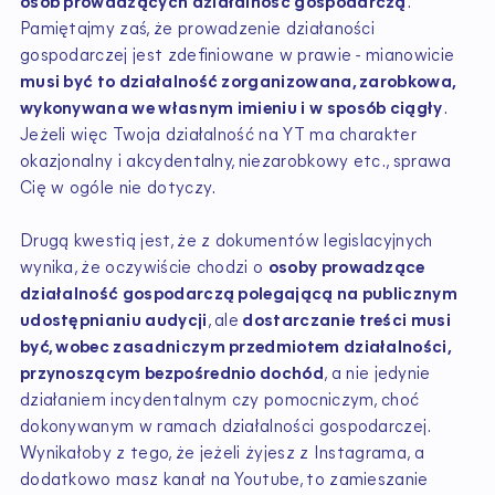
osób prowadzących działalność gospodarczą
.
Pamiętajmy zaś, że prowadzenie działaności
gospodarczej jest zdefiniowane w prawie - mianowicie
musi być to działalność zorganizowana, zarobkowa,
wykonywana we własnym imieniu i w sposób ciągły
.
Jeżeli więc Twoja działalność na YT ma charakter
okazjonalny i akcydentalny, niezarobkowy etc., sprawa
Cię w ogóle nie dotyczy.
Drugą kwestią jest, że z dokumentów legislacyjnych
wynika, że oczywiście chodzi o
osoby prowadzące
działalność gospodarczą polegającą na publicznym
udostępnianiu audycji
, ale
dostarczanie treści musi
być, wobec zasadniczym przedmiotem działalności,
przynoszącym bezpośrednio dochód
, a nie jedynie
działaniem incydentalnym czy pomocniczym, choć
dokonywanym w ramach działalności gospodarczej.
Wynikałoby z tego, że jeżeli żyjesz z Instagrama, a
dodatkowo masz kanał na Youtube, to zamieszanie