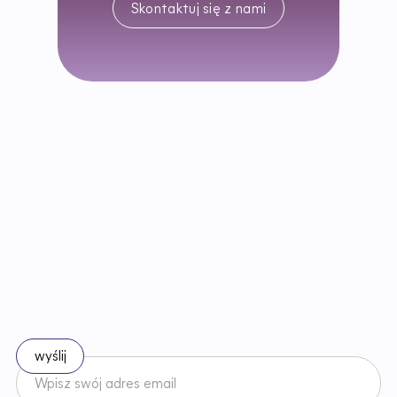
Skontaktuj się z nami
B
ą
d
ź
n
a
b
i
e
ż
ą
c
o
z
e
z
m
i
a
n
a
m
i
w
p
r
a
w
i
e
Zapisz się do naszego newslettera