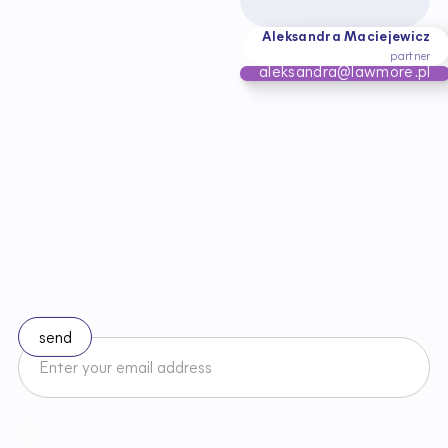
Aleksandra Maciejewicz
partner
aleksandra@lawmore.pl
S
t
a
y
u
p
t
o
d
a
t
e
w
i
t
h
c
h
a
n
g
e
s
i
n
l
a
w
Subscribe to our newsletter
I accept the Newsletter Terms and Conditions and have read
Regulamin
Newslettera oraz zapoznałem/am się z
Privacy Policy
.