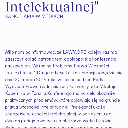
I
n
t
e
l
e
k
t
u
a
l
n
e
j
"
KANCELARIA W MEDIACH
Miło nam poinformować, że LAWMORE kolejny raz ma
zaszczyt objąć patronatem ogólnopolską konferencję
naukową pn. "Aktualne Problemy Prawa Własności
Intelektualnej". Druga edycja tej konferencji odbędzie się
dnia 20 marca 2019 roku w sali posiedzeń Rady
Wydziału Prawa i Administracji Uniwersytetu Mikołaja
Kopernika w Toruniu.Konferencja ma na celu ukazanie
praktycznych problemów, które pojawiają się na gruncie
prawa własności intelektualnej. Prelegenci ukażą
znaczenie własności intelektualnej w odniesieniu do
działań podejmowanych na obszarze wielu dziedzin.
Podczas wydarzenia zostaną zaprezentowane m. in.