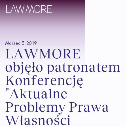
Marzec 5, 2019
L
A
W
M
O
R
E
o
b
j
ę
ł
o
p
a
t
r
o
n
a
t
e
m
K
o
n
f
e
r
e
n
c
j
ę
"
A
k
t
u
a
l
n
e
P
r
o
b
l
e
m
y
P
r
a
w
a
W
ł
a
s
n
o
ś
c
i