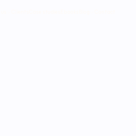
 us
Clients
Case studies
Ebooks
Blog
Contact