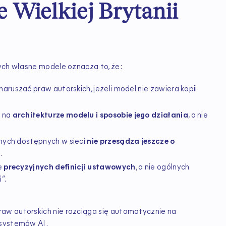
 Wielkiej Brytanii
cych własne modele oznacza to, że:
naruszać praw autorskich, jeżeli model nie zawiera kopii
ę na
architekturze modelu i sposobie jego działania
, a nie
nych dostępnych w sieci
nie przesądza jeszcze o
.
e
precyzyjnych definicji ustawowych
, a nie ogólnych
”.
aw autorskich nie rozciąga się automatycznie na
 systemów AI.