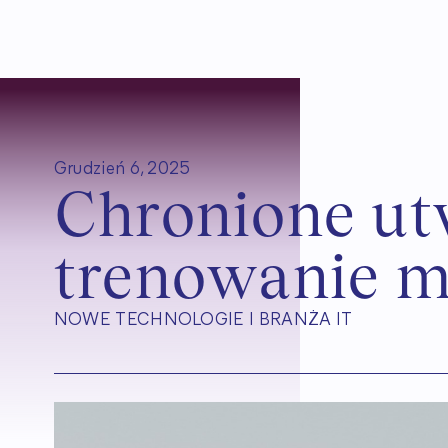
Grudzień 6, 2025
C
h
r
o
n
i
o
n
e
u
t
t
r
e
n
o
w
a
n
i
e
NOWE TECHNOLOGIE I BRANŻA IT