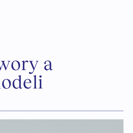
Services
Anout
w
o
r
y
a
m
o
d
e
l
i