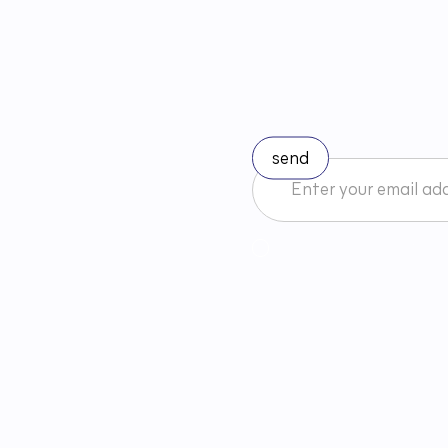
S
t
a
y
u
I accept the Newsletter 