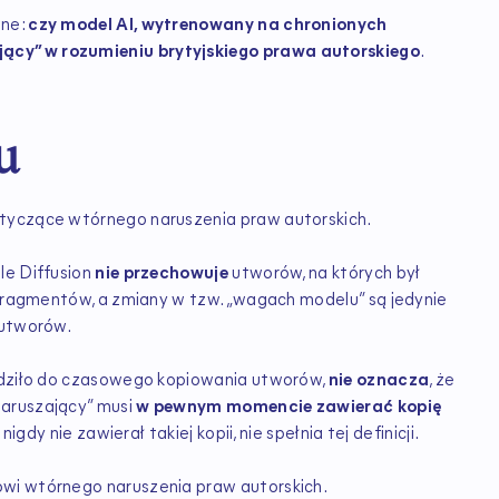
wne:
czy model AI, wytrenowany na chronionych
ący” w rozumieniu brytyjskiego prawa autorskiego
.
u
otyczące wtórnego naruszenia praw autorskich.
le Diffusion
nie przechowuje
utworów, na których był
 fragmentów, a zmiany w tzw. „wagach modelu” są jedynie
 utworów.
hodziło do czasowego kopiowania utworów,
nie oznacza
, że
naruszający” musi
w pewnym momencie zawierać kopię
nigdy nie zawierał takiej kopii, nie spełnia tej definicji.
wi wtórnego naruszenia praw autorskich.