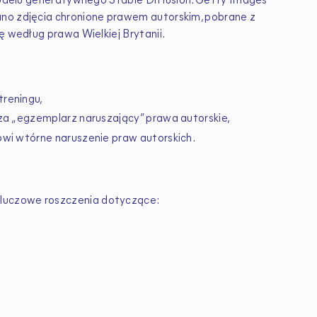
 modelu generatywnego Stable Diffusion. Getty Images
ano zdjęcia chronione prawem autorskim, pobrane z
ę według prawa Wielkiej Brytanii.
treningu,
 za „egzemplarz naruszający” prawa autorskie,
owi wtórne naruszenie praw autorskich.
luczowe roszczenia dotyczące: