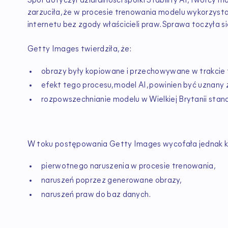
Spór dotyczył działalności spółki Stability AI, twórcy
zarzuciła, że w procesie trenowania modelu wykorzyst
internetu bez zgody właścicieli praw. Sprawa toczyła si
Getty Images twierdziła, że:
obrazy były kopiowane i przechowywane w trakcie 
efekt tego procesu, model AI, powinien być uznany
rozpowszechnianie modelu w Wielkiej Brytanii stan
W toku postępowania Getty Images wycofała jednak k
pierwotnego naruszenia w procesie trenowania,
naruszeń poprzez generowane obrazy,
naruszeń praw do baz danych.