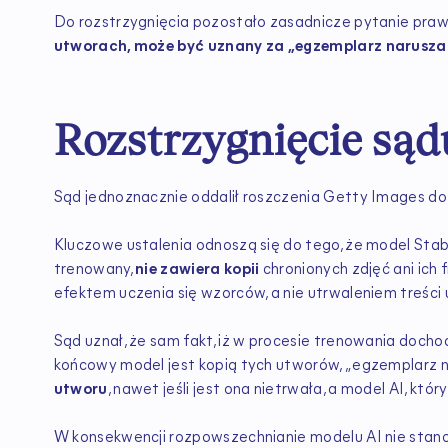
Do rozstrzygnięcia pozostało zasadnicze pytanie pra
utworach, może być uznany za „egzemplarz naruszaj
Rozstrzygnięcie sąd
Sąd jednoznacznie oddalił roszczenia Getty Images d
Kluczowe ustalenia odnoszą się do tego, że model Stab
trenowany,
nie zawiera kopii
chronionych zdjęć ani ich
efektem uczenia się wzorców, a nie utrwaleniem treści
Sąd uznał, że sam fakt, iż w procesie trenowania doc
końcowy model jest kopią tych utworów, „egzemplarz 
utworu
, nawet jeśli jest ona nietrwała, a model AI, który 
W konsekwencji rozpowszechnianie modelu AI nie stano