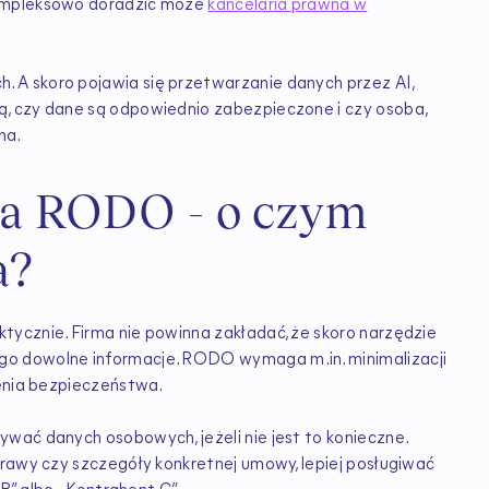
kompleksowo doradzić może
kancelaria prawna w
 A skoro pojawia się przetwarzanie danych przez AI,
, czy dane są odpowiednio zabezpieczone i czy osoba,
na.
cja RODO - o czym
a?
ycznie. Firma nie powinna zakładać, że skoro narzędzie
o dowolne informacje. RODO wymaga m.in. minimalizacji
ienia bezpieczeństwa.
wać danych osobowych, jeżeli nie jest to konieczne.
prawy czy szczegóły konkretnej umowy, lepiej posługiwać