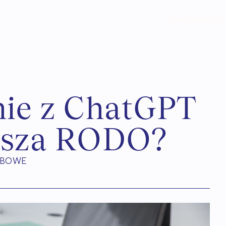
Services
Anout
n
i
e
z
C
h
a
t
G
P
T
u
s
z
a
R
O
D
O
?
OBOWE