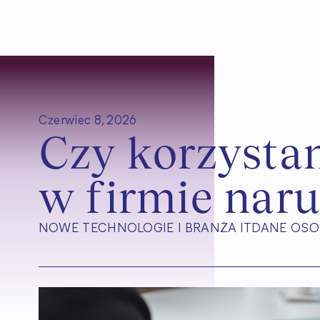
Czerwiec 8, 2026
C
z
y
k
o
r
z
y
s
t
a
w
f
i
r
m
i
e
n
a
r
NOWE TECHNOLOGIE I BRANŻA IT
DANE OS