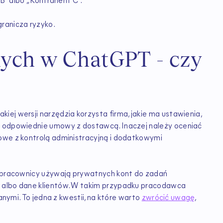
 B” albo „Kontrahent C”.
ranicza ryzyko.
ych w ChatGPT - czy
?
ej wersji narzędzia korzysta firma, jakie ma ustawienia,
ł odpowiednie umowy z dostawcą. Inaczej należy oceniać
owe z kontrolą administracyjną i dodatkowymi
ej pracownicy używają prywatnych kont do zadań
e albo dane klientów. W takim przypadku pracodawca
danymi. To jedna z kwestii, na które warto
zwrócić uwagę
,