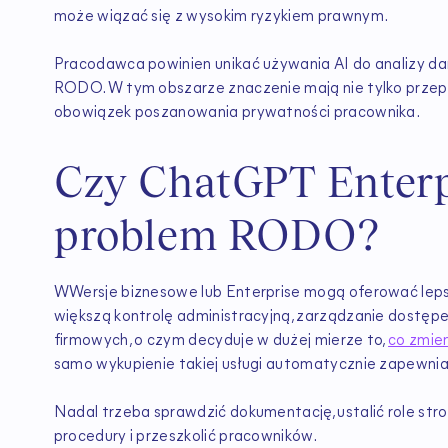
może wiązać się z wysokim ryzykiem prawnym.
Pracodawca powinien unikać używania AI do analizy d
RODO. W tym obszarze znaczenie mają nie tylko przepis
obowiązek poszanowania prywatności pracownika.
Czy ChatGPT Enterp
problem RODO?
WWersje biznesowe lub Enterprise mogą oferować lepsz
większą kontrolę administracyjną, zarządzanie dostęp
firmowych, o czym decyduje w dużej mierze to,
co zmien
samo wykupienie takiej usługi automatycznie zapewn
Nadal trzeba sprawdzić dokumentację, ustalić role st
procedury i przeszkolić pracowników.