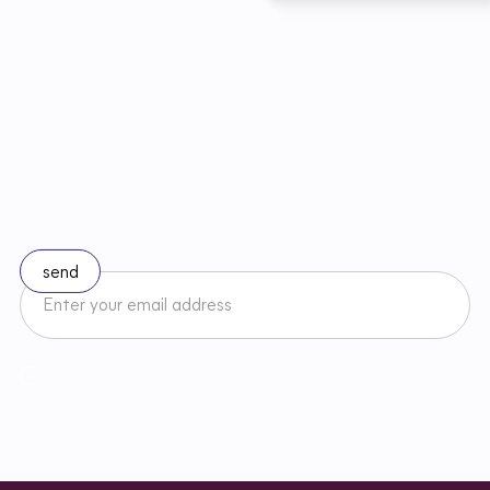
S
t
a
y
u
p
t
o
d
a
t
e
w
i
t
h
c
h
a
n
g
e
s
i
n
l
a
w
Subscribe to our newsletter
I accept the Newsletter Terms and Conditions and have read
Regulamin
Newslettera oraz zapoznałem/am się z
Privacy Policy
.