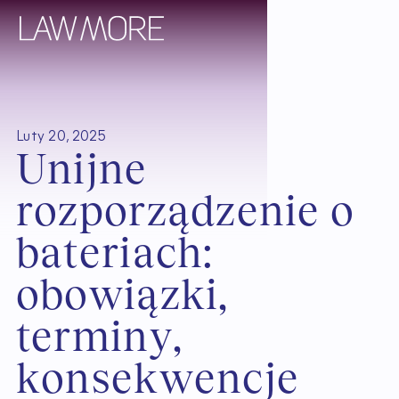
Luty 20, 2025
U
n
i
j
n
e
r
o
z
p
o
r
z
ą
d
z
e
n
i
e
o
b
a
t
e
r
i
a
c
h
:
o
b
o
w
i
ą
z
k
i
,
t
e
r
m
i
n
y
,
k
o
n
s
e
k
w
e
n
c
j
e