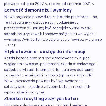
pierwsze od lipca 2027 r., kolejne od stycznia 2031 r.
Łatwość demontażu i wymiany
Nowe regulacje przewidują, że baterie przenośne – np.
te stosowane w urządzeniach codziennego
przeznaczenia – muszą być zaprojektowane w taki
sposób, by użytkownik końcowy mógł je łatwo wyjąć i
wymienić. Wymóg ten wejdzie w życie również w sierpniu
2027 r.
Etykietowanie i dostęp do informacji
Każda bateria powinna być oznakowana m.in. pod
względem trwałości, pojemności, składu chemicznego i
sposobu utylizacji. Informacje te mają być dostępne
zarówno fizycznie, jak i cyfrowo (np. przez kody QR).
Nowe oznaczenia powinny być wprowadzane
sukcesywnie – zgodnie z typem baterii i rokiem ich
wprowadzenia na rynek.
Zbiórka i recykling zużytych baterii
Państwa członkowskie muszą osiągać konkretne