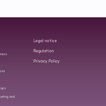
Legal notice
Regulation
iness
Privacy Policy
ons
tups
keting and