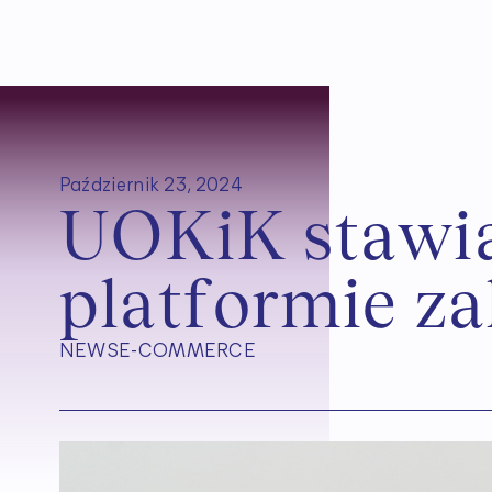
Październik 23, 2024
U
O
K
i
K
s
t
a
w
i
p
l
a
t
f
o
r
m
i
e
z
a
NEWS
E-COMMERCE