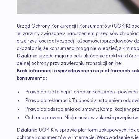
Urząd Ochrony Konkurencji i Konsumentów (UOKiK) pod
jej zarzuty związane z naruszeniem przepisów chroni
przejrzystości dotyczącej tożsamości sprzedawców dz
okazało się, że konsumenci mogą nie wiedzieć, z kim n
Działania urzędu mają na celu ukrócenie praktyk, któ
pełnej ochrony przy zawieraniu transakcji online.
Brak informacji o sprzedawcach na platformach z
konsumenta:
Prawo do rzetelnej informacji: Konsument powinien
Prawo do reklamacji: Trudności z ustaleniem odpow
Prawo do odstąpienia od umowy: Komplikacje w p
Ochrona prawna: Niejasności w zakresie przepisów
Działania UOKiK w sprawie platform zakupowych, takic
ochrony konsumentów w internecie. Wprowadzenie wię