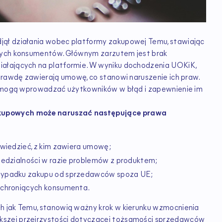
jął działania wobec platformy zakupowej Temu, stawiając
ących konsumentów. Głównym zarzutem jest brak
iałających na platformie. W wyniku dochodzenia UOKiK,
aprawdę zawierają umowę, co stanowi naruszenie ich praw.
re mogą wprowadzać użytkowników w błąd i zapewnienie im
akupowych może naruszać następujące prawa
 wiedzieć, z kim zawiera umowę;
iedzialności w razie problemów z produktem;
rzypadku zakupu od sprzedawców spoza UE;
 chroniących konsumenta.
h jak Temu, stanowią ważny krok w kierunku wzmocnienia
kszej przejrzystości dotyczącej tożsamości sprzedawców