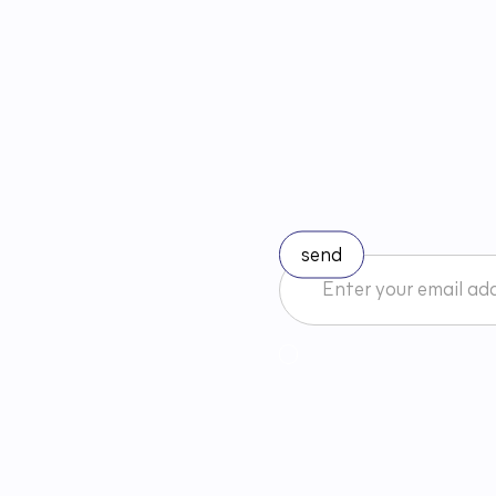
S
t
a
y
u
I accept the Newsletter 