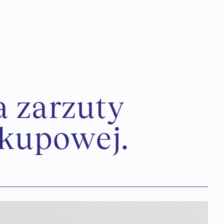
Services
Anout
a
z
a
r
z
u
t
y
k
u
p
o
w
e
j
.