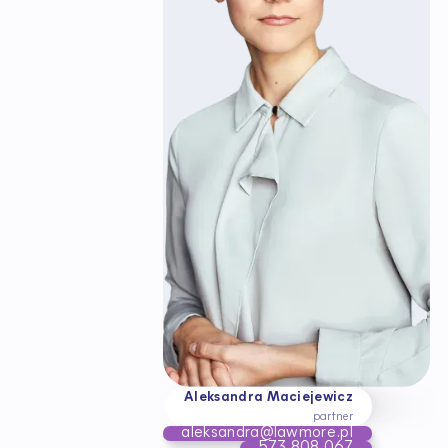
Aleksandra Maciejewicz
partner
aleksandra@lawmore.pl