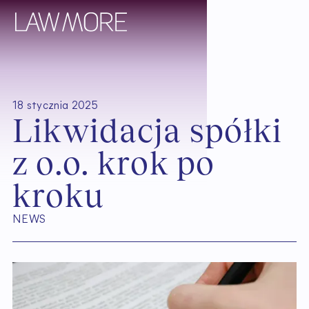
18 stycznia 2025
L
i
k
w
i
d
a
c
j
a
s
p
ó
ł
k
i
z
o
.
o
.
k
r
o
k
p
o
k
r
o
k
u
NEWS