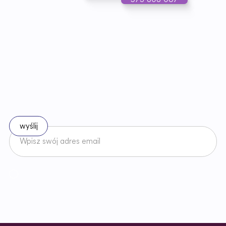
573 808 067
B
ą
d
ź
n
a
b
i
e
ż
ą
c
o
z
e
z
m
i
a
n
a
m
i
w
p
r
a
w
i
e
Zapisz się do naszego newslettera
Akceptuję
Regulamin
Newslettera oraz zapoznałem/am się z
Polityką Prywatności
.