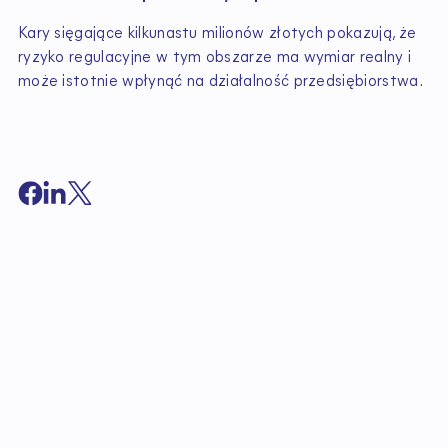
Kary sięgające kilkunastu milionów złotych pokazują, że
ryzyko regulacyjne w tym obszarze ma wymiar realny i
może istotnie wpłynąć na działalność przedsiębiorstwa.
B
ą
d
ź
n
a
b
i
e
ż
ą
c
o
z
e
z
m
i
a
n
a
m
i
w
p
r
a
w
i
e