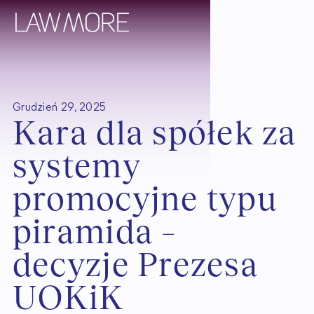
Grudzień 29, 2025
K
a
r
a
d
l
a
s
p
ó
ł
e
k
z
a
s
y
s
t
e
m
y
p
r
o
m
o
c
y
j
n
e
t
y
p
u
p
i
r
a
m
i
d
a
–
d
e
c
y
z
j
e
P
r
e
z
e
s
a
U
O
K
i
K