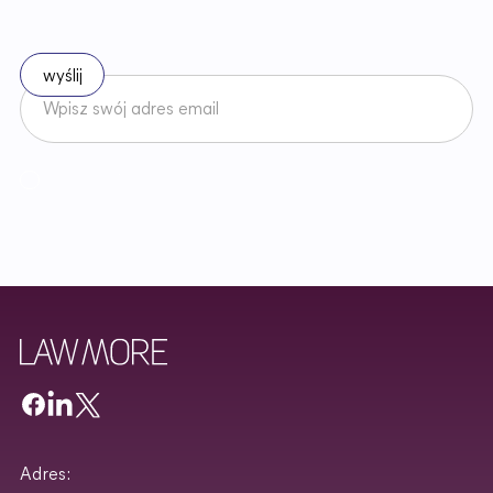
Zapisz się do naszego newslettera
Akceptuję
Regulamin
Newslettera oraz zapoznałem/am się z
Polityką Prywatności
.
Adres: