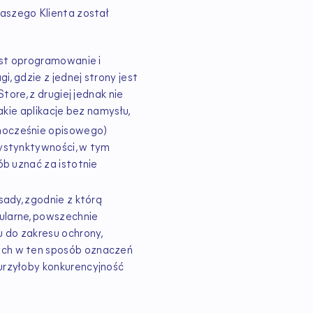
naszego Klienta został
est oprogramowanie i
i, gdzie z jednej strony jest
tore, z drugiej jednak nie
akie aplikacje bez namysłu,
nocześnie opisowego)
dystynktywności, w tym
ób uznać za istotnie
sady, zgodnie z którą
ularne, powszechnie
 do zakresu ochrony,
ych w ten sposób oznaczeń
urzyłoby konkurencyjność