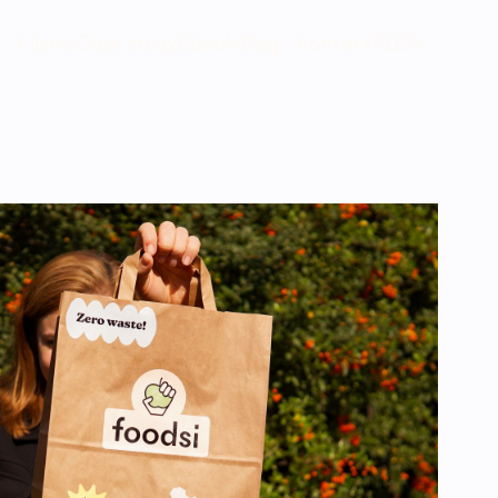
Klienci
Case study
Ebooki
Blog
Kontakt
PL
EN