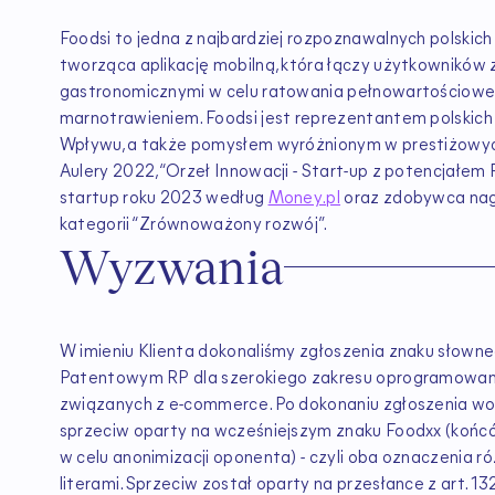
Foodsi to jedna z najbardziej rozpoznawalnych polskich
tworząca aplikację mobilną, która łączy użytkowników z
gastronomicznymi w celu ratowania pełnowartościowe
marnotrawieniem. Foodsi jest reprezentantem polski
Wpływu, a także pomysłem wyróżnionym w prestiżowych
Aulery 2022, “Orzeł Innowacji - Start-up z potencjałem 
startup roku 2023 według
Money.pl
oraz zdobywca na
kategorii “Zrównoważony rozwój”.
Wyzwania
W imieniu Klienta dokonaliśmy zgłoszenia znaku słowne
Patentowym RP dla szerokiego zakresu oprogramowania, 
związanych z e-commerce. Po dokonaniu zgłoszenia wob
sprzeciw oparty na wcześniejszym znaku Foodxx
(końc
w celu anonimizacji oponenta) - czyli oba oznaczenia ró
literami. Sprzeciw został oparty na przesłance z art. 132¹