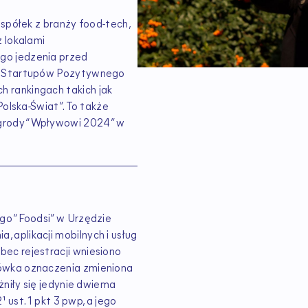
 spółek z branży food-tech,
 lokalami
go jedzenia przed
ch Startupów Pozytywnego
 rankingach takich jak
Polska-Świat”. To także
grody “Wpływowi 2024” w
go “Foodsi” w Urzędzie
aplikacji mobilnych i usług
ec rejestracji wniesiono
ówka oznaczenia zmieniona
żniły się jedynie dwiema
 ust. 1 pkt 3 pwp, a jego