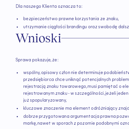
Dla naszego Klienta oznacza to:
bezpieczeństwo prawne korzystania ze znaku,
utrzymanie ciągłości brandingu oraz swobodę dalsze
Wnioski
Sprawa pokazuje, że:
wspólny, opisowy człon nie determinuje podobieństw
przedsiębiorca chce uniknąć potencjalnych proble
rejestracją znaku towarowego, musi pamiętać o el
rejestrowanym znaku - w szczególności, jeżeli jede
już spopularyzowany,
kluczowe znaczenie ma element odróżniający znajd
dobrze przygotowana argumentacja prawna pozwal
markę, nawet w sporach z pozornie podobnymi ozn