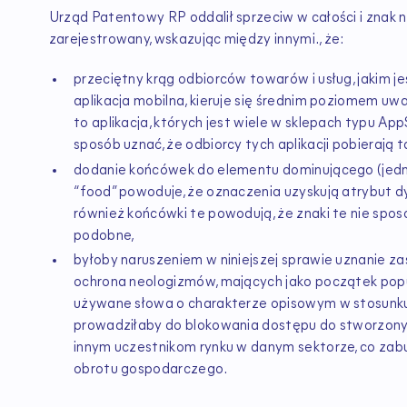
Urząd Patentowy RP oddalił sprzeciw w całości i znak 
zarejestrowany, wskazując między innymi., że:
przeciętny krąg odbiorców towarów i usług, jakim j
aplikacja mobilna, kieruje się średnim poziomem uwag
to aplikacja, których jest wiele w sklepach typu AppS
sposób uznać, że odbiorcy tych aplikacji pobierają t
dodanie końcówek do elementu dominującego (jed
“food” powoduje, że oznaczenia uzyskują atrybut 
również końcówki te powodują, że znaki te nie spos
podobne,
byłoby naruszeniem w niniejszej sprawie uznanie za
ochrona neologizmów, mających jako początek pop
używane słowa o charakterze opisowym w stosunku
prowadziłaby do blokowania dostępu do stworzon
innym uczestnikom rynku w danym sektorze, co zab
obrotu gospodarczego.