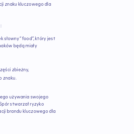
ji znaku kluczowego dla
:
słowny “food”, który jest
naków będą miały
zęści zbieżny,
o znaku.
nego używania swojego
 Spór stwarzał ryzyko
acji brandu kluczowego dla