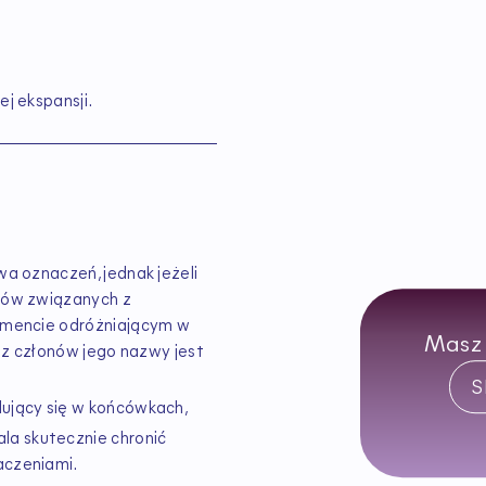
j ekspansji.
a oznaczeń, jednak jeżeli
mów związanych z
emencie odróżniającym w
Masz
n z członów jego nazwy jest
S
ujący się w końcówkach,
a skutecznie chronić
aczeniami.