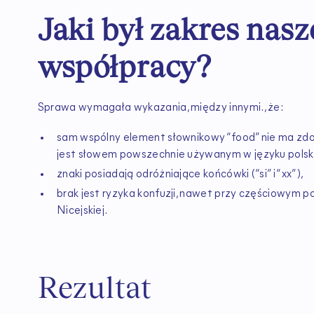
Jaki był zakres nasz
współpracy?
Sprawa wymagała wykazania, między innymi., że:
sam wspólny element słownikowy “food” nie ma zdol
jest słowem powszechnie używanym w języku polsk
znaki posiadają odróżniające końcówki (“si” i “xx”),
brak jest ryzyka konfuzji, nawet przy częściowym po
Nicejskiej.
Rezultat